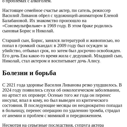
о проблемах с алкоголем.
Настоящее семейное счастье актер, пи сатель, режиссер
Василий Ливанов обрел с художницей-аниматором Еленой
Балабановой. Их знакомство произошло на
«Союзмультфильме» в 1969 году. В этом браке родились
сыновья Борис и Николай.
Старший сын, Борис, занялся литературой и живописью, но
попал в громкий скандал: в 2009 году был осужден за
убийство, отбывал срок, но затем был досрочно освобожден.
Его дочь Ева какое-то время жила с дедушкой. Младший сын,
Николай, стал актером и воспитывает дочь Алису.
Болезни и борьба
С 2021 года здоровье Василия Ливанова резко ухудшилось. В
2024 году появились слухи об онкологическом заболевании,
но артист их опроверг. Осенью того же года он перенес
инсульт, впал в кому, но был выведен из критического
состояния. В последующие месяцы он неоднократно попадал
в больницу, перенес операцию по удалению тромба, страдал
от анемии и проблем с мимикой и передвижением.
Несмотря на серьезные последствия, супруга актера