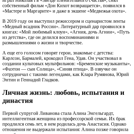
играл Николая I в «Звезде пленительного счастья», снял
собственный фильм «Дон Кихот возвращается», появился в
«Мастере и Маргарите» и даже в экшене «Медвежья охота».
В 2019 году он выступил режиссером и сценаристом ленты
«Медный всадник России». Литературный дар проявился в
книгах: «Мой любимый клоун», «Агния, дочь Агнии», «Путь
из детства», где он делился воспоминаниями и
размышлениями о жизни и творчестве.
А еще его голосом говорят герои, знакомые с детства:
Карлсон, Бармалей, крокодил Гена, Удав. Он участвовал в
создании культовых мультфильмов: «Бременские музыканты»,
«Фаэтон — сын Солнца», «Синяя птица». В озвучке он
сотрудничал с такими легендами, как Клара Румянова, Юрий
Энтин и Геннадий Гладков.
Личная жизнь: любовь, испытания и
династия
Первой супругой Ливанова стала Алина Энгельгардт,
интеллигентная женщина из профессорской семьи. Их брак
продлился семь лет, в нем родилась дочь Анастасия. Однако
отношения не выдержали испытания: Алина позже говорила