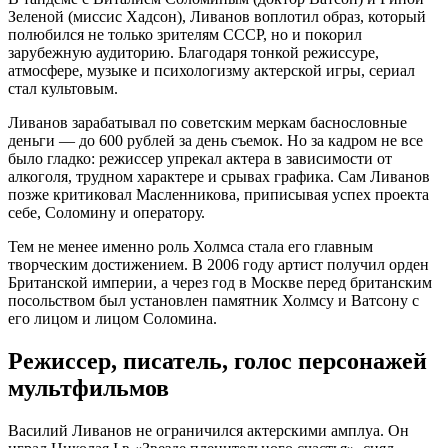
Зеленой (миссис Хадсон), Ливанов воплотил образ, который
полюбился не только зрителям СССР, но и покорил
зарубежную аудиторию. Благодаря тонкой режиссуре,
атмосфере, музыке и психологизму актерской игры, сериал
стал культовым.
Ливанов зарабатывал по советским меркам баснословные
деньги — до 600 рублей за день съемок. Но за кадром не все
было гладко: режиссер упрекал актера в зависимости от
алкоголя, трудном характере и срывах графика. Сам Ливанов
позже критиковал Масленникова, приписывая успех проекта
себе, Соломину и оператору.
Тем не менее именно роль Холмса стала его главным
творческим достижением. В 2006 году артист получил орден
Британской империи, а через год в Москве перед британским
посольством был установлен памятник Холмсу и Ватсону с
его лицом и лицом Соломина.
Режиссер, писатель, голос персонажей
мультфильмов
Василий Ливанов не ограничился актерскими амплуа. Он