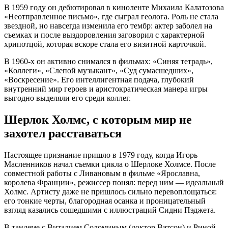
В 1959 году он дебютировал в киноленте Михаила Калатозова
«Неотправленное письмо», где сыграл геолога. Роль не стала
звездной, но навсегда изменила его тембр: актер заболел на
съемках и после выздоровления заговорил с характерной
хрипотцой, которая вскоре стала его визитной карточкой.
В 1960-х он активно снимался в фильмах: «Синяя тетрадь»,
«Коллеги», «Слепой музыкант», «Суд сумасшедших»,
«Воскресение». Его интеллигентная подача, глубокий
внутренний мир героев и аристократическая манера игры
выгодно выделяли его среди коллег.
Шерлок Холмс, с которым мир не
захотел расставаться
Настоящее признание пришло в 1979 году, когда Игорь
Масленников начал съемки цикла о Шерлоке Холмсе. После
совместной работы с Ливановым в фильме «Ярославна,
королева Франции», режиссер понял: перед ним — идеальный
Холмс. Артисту даже не пришлось сильно перевоплощаться:
его тонкие черты, благородная осанка и проницательный
взгляд казались сошедшими с иллюстраций Сидни Пэджета.
В тандеме с Виталием Соломиным (доктор Ватсон) и Риной