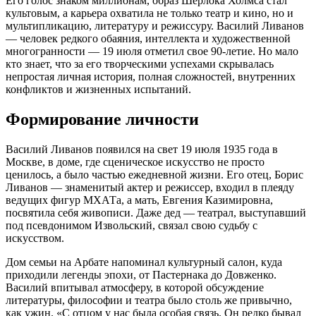
Его голос знаком миллионам, образ Шерлока Холмса стал
культовым, а карьера охватила не только театр и кино, но и
мультипликацию, литературу и режиссуру. Василий Ливанов
— человек редкого обаяния, интеллекта и художественной
многогранности — 19 июля отметил свое 90-летие. Но мало
кто знает, что за его творческими успехами скрывалась
непростая личная история, полная сложностей, внутренних
конфликтов и жизненных испытаний.
Формирование личности
Василий Ливанов появился на свет 19 июля 1935 года в
Москве, в доме, где сценическое искусство не просто
ценилось, а было частью ежедневной жизни. Его отец, Борис
Ливанов — знаменитый актер и режиссер, входил в плеяду
ведущих фигур МХАТа, а мать, Евгения Казимировна,
посвятила себя живописи. Даже дед — театрал, выступавший
под псевдонимом Извольский, связал свою судьбу с
искусством.
Дом семьи на Арбате напоминал культурный салон, куда
приходили легенды эпохи, от Пастернака до Довженко.
Василий впитывал атмосферу, в которой обсуждение
литературы, философии и театра было столь же привычно,
как ужин. «С отцом у нас была особая связь. Он редко бывал