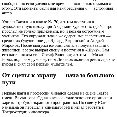
свободен, но если уделял мне время — полностью отдавался
этому. Эти моменты были для меня бесценны», — вспоминал
актер.
Учился Василий в школе №170, а затем поступил в
художественную школу при Академии художеств, где быстро
прослыл не только прилежным, но и весьма остроумным
учеником. Его окружали такие же одаренные сверстники —
среди них будущие звезды Эдвард Радзинский и Андрей
Миронов. После выпуска юноша, сначала подумывавший о
живописи, все же выбрал сцену и поступил в «Щуку». Там
его наставником стал Иосиф Рапопорт, а затем — Михаил
Ромм, под чьим руководством Ливанов окончил режиссерские
курсы и снял свой первый мультфильм.
От сцены к экрану — начало большого
пути
Первые шаги в профессии Ливанов сделал на сцене Театра
имени Вахтангова. Однако вскоре стало ясно: его органика и
харизма требуют экранного пространства. По совету Юлия
Райзмана он перешел в кинематограф и начал работать в
Театре-студии киноактера.