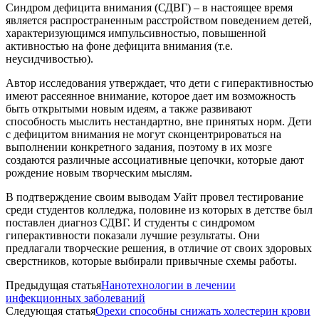
Синдром дефицита внимания (СДВГ) – в настоящее время
является распространенным расстройством поведением детей,
характеризующимся импульсивностью, повышенной
активностью на фоне дефицита внимания (т.е.
неусидчивостью).
Автор исследования утверждает, что дети с гиперактивностью
имеют рассеянное внимание, которое дает им возможность
быть открытыми новым идеям, а также развивают
способность мыслить нестандартно, вне принятых норм. Дети
с дефицитом внимания не могут сконцентрироваться на
выполнении конкретного задания, поэтому в их мозге
создаются различные ассоциативные цепочки, которые дают
рождение новым творческим мыслям.
В подтверждение своим выводам Уайт провел тестирование
среди студентов колледжа, половине из которых в детстве был
поставлен диагноз СДВГ. И студенты с синдромом
гиперактивности показали лучшие результаты. Они
предлагали творческие решения, в отличие от своих здоровых
сверстников, которые выбирали привычные схемы работы.
Предыдущая статья
Нанотехнологии в лечении
инфекционных заболеваний
Следующая статья
Орехи способны снижать холестерин крови