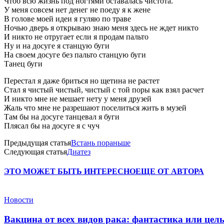
Чтоб всю жизнь под ногтями оставалась чистота.
У меня совсем нет денег не поеду я к жене
В голове моей идеи я гуляю по траве
Ночью дверь я открываю знаю меня здесь не ждет никто
И никто не отругает если я продам пальто
Ну и на досуге я станцую буги
На своем досуге без пальто станцую буги
Танец буги
Перестал я даже бриться но щетина не растет
Стал я чистый чистый, чистый с той поры как взял расчет
И никто мне не мешает нету у меня друзей
Жаль что мне не разрешают поселиться жить в музей
Там бы на досуге танцевал я буги
Плясал бы на досуге я с чуч
Предыдущая статья
Встань пораньше
Следующая статья
Диатез
ЭТО МОЖЕТ БЫТЬ ИНТЕРЕСНО
ЕЩЕ ОТ АВТОРА
Новости
Вакцина от всех видов рака: фантастика или це