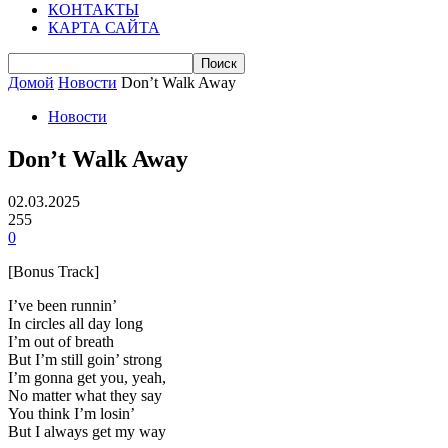
КОНТАКТЫ
КАРТА САЙТА
Домой
Новости
Don’t Walk Away
Новости
Don’t Walk Away
02.03.2025
255
0
[Bonus Track]
I’ve been runnin’
In circles all day long
I’m out of breath
But I’m still goin’ strong
I’m gonna get you, yeah,
No matter what they say
You think I’m losin’
But I always get my way