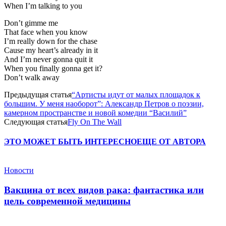
When I’m talking to you
Don’t gimme me
That face when you know
I’m really down for the chase
Cause my heart’s already in it
And I’m never gonna quit it
When you finally gonna get it?
Don’t walk away
Предыдущая статья
“Артисты идут от малых площадок к
большим. У меня наоборот”: Александр Петров о поэзии,
камерном пространстве и новой комедии “Василий”
Следующая статья
Fly On The Wall
ЭТО МОЖЕТ БЫТЬ ИНТЕРЕСНО
ЕЩЕ ОТ АВТОРА
Новости
Вакцина от всех видов рака: фантастика или
цель современной медицины