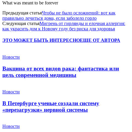
What was meant to be forever
Предыдущая статья
Чтобы не было осложнений: вот как
правильно лечиться дома, если заболело горло
Следующая статья
Мигрень от гирлянды и елочная аллергия:
как украсить дом к Новому году без риска для здоровья
ЭТО МОЖЕТ БЫТЬ ИНТЕРЕСНО
ЕЩЕ ОТ АВТОРА
Новости
Вакцина от всех видов рака: фантастика или
цель современной медицины
Новости
В Петербурге ученые создали систему
«перезагрузки» нервной системы
Новости