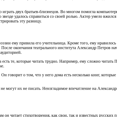
о играть двух братьев-близнецов. Во многом помогла компьютерн
звезде удалось справиться со своей ролью. Актер умело вжился в
трировать эту разницу.
поэзии ему привила его учительница. Кроме того, ему нравилось 
 После окончания театрального института Александр Петров нач
 аудиторией.
 а есть те, которые читать трудно. Например, ему сложно читать 
че.
Он говорит о том, что у него дома есть несколько книг, которы
 не могут их не писать. Неизгладимое впечатление на Александр
м он читает стихотворения, как свои, так и известных русских 