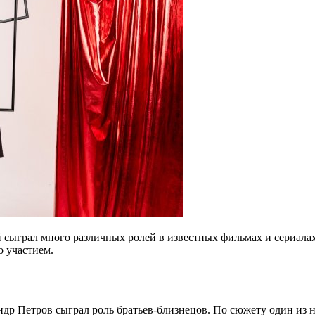
ыграл много различных ролей в известных фильмах и сериалах. У
о участием.
др Петров сыграл роль братьев-близнецов. По сюжету один из н