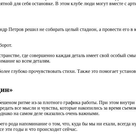
ятной для себя остановке. В этом клубе люди могут вместе с арт
ндр Петров решил не собирать целый стадион, а провести его в
борот.
остранстве, где совершенно каждая деталь имеет свой особый см
имание ко всем деталям.
олее глубоко прочувствовать стихи. Также это помогает установ
дин»
 бешеном ритме из-за плотного графика работы. При этом внутри
едать все мысли и чувства, которые накопились за время съемок
однако на самом деле оказались очень важными.
го рода напоминание о том, что, куда бы мы ни ехали, всегда н
се эти годы и что происходит сейчас.