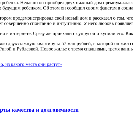
о ребенка. Недавно он приобрел двухэтажный дом премиум-кла
х будущим ребенком. Об этом он сообщил своим фанатам в социа
тором продемонстрировал свой новый дом и рассказал о том, что
т совершенно спонтанно и интуитивно. У него любовь появляется
о в интернете. Сразу же приехали с супругой и купили его. Как 
вою двухэтажную квартиру за 57 млн рублей, в которой он жил
Ригой и Рублевкой. Новое жилье с тремя спальнями, тремя ван
, из какого места они растут»
рты качества и долговечности