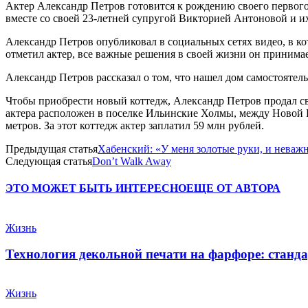
Актер Александр Петров готовится к рождению своего первог
вместе со своей 23-летней супругой Викторией Антоновой и и
Александр Петров опубликовал в социальных сетях видео, в ко
отметил актер, все важные решения в своей жизни он принимае
Александр Петров рассказал о том, что нашел дом самостоятельн
Чтобы приобрести новый коттедж, Александр Петров продал с
актера расположен в поселке Ильинские Холмы, между Новой 
метров. За этот коттедж актер заплатил 59 млн рублей.
Предыдущая статья
Хабенский: «У меня золотые руки, и неважно
Следующая статья
Don’t Walk Away
ЭТО МОЖЕТ БЫТЬ ИНТЕРЕСНО
ЕЩЕ ОТ АВТОРА
Жизнь
Технология декольной печати на фарфоре: станда
Жизнь