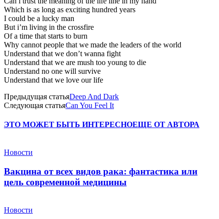
Can i trust the meaning of the life line in my hand
Which is as long as exciting hundred years
I could be a lucky man
But i’m living in the crossfire
Of a time that starts to burn
Why cannot people that we made the leaders of the world
Understand that we don’t wanna fight
Understand that we are mush too young to die
Understand no one will survive
Understand that we love our life
Предыдущая статья
Deep And Dark
Следующая статья
Can You Feel It
ЭТО МОЖЕТ БЫТЬ ИНТЕРЕСНО
ЕЩЕ ОТ АВТОРА
Новости
Вакцина от всех видов рака: фантастика или
цель современной медицины
Новости