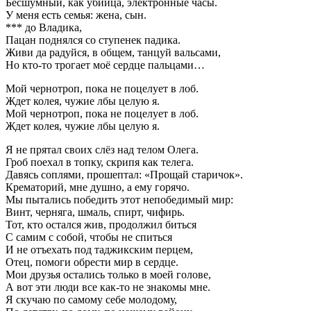
Бесшумный, как убийца, электронные часы.
У меня есть семья: жена, сын.
*** до Владика,
Пацан поднялся со ступенек падика.
Живи да радуйся, в общем, танцуй вальсами,
Но кто-то трогает моё сердце пальцами…
Мой чернотроп, пока не поцелует в лоб.
Ждет колея, чужие лбы целую я.
Мой чернотроп, пока не поцелует в лоб.
Ждет колея, чужие лбы целую я.
Я не прятал своих слёз над телом Олега.
Гроб поехал в топку, скрипя как телега.
Давясь соплями, прошептал: «Прощай старичок».
Крематорий, мне душно, а ему горячо.
Мы пытались победить этот непобедимый мир:
Винт, черняга, шмаль, спирт, чифирь.
Тот, кто остался жив, продолжил биться
С самим с собой, чтобы не спиться
И не отъехать под таджикским перцем,
Отец, помоги обрести мир в сердце.
Мои друзья остались только в моей голове,
А вот эти люди все как-то не знакомы мне.
Я скучаю по самому себе молодому,