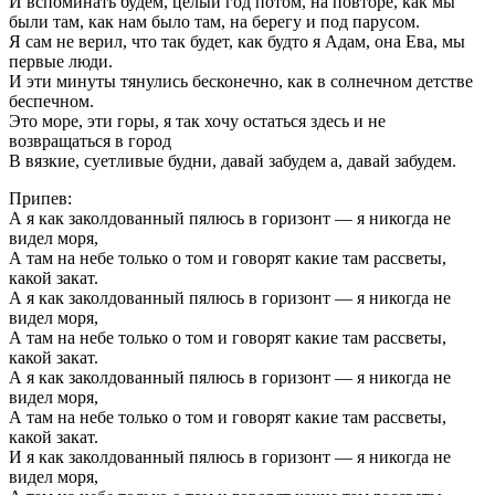
И вспоминать будем, целый год потом, на повторе, как мы
были там, как нам было там, на берегу и под парусом.
Я сам не верил, что так будет, как будто я Адам, она Ева, мы
первые люди.
И эти минуты тянулись бесконечно, как в солнечном детстве
беспечном.
Это море, эти горы, я так хочу остаться здесь и не
возвращаться в город
В вязкие, суетливые будни, давай забудем а, давай забудем.
Припев:
А я как заколдованный пялюсь в горизонт — я никогда не
видел моря,
А там на небе только о том и говорят какие там рассветы,
какой закат.
А я как заколдованный пялюсь в горизонт — я никогда не
видел моря,
А там на небе только о том и говорят какие там рассветы,
какой закат.
А я как заколдованный пялюсь в горизонт — я никогда не
видел моря,
А там на небе только о том и говорят какие там рассветы,
какой закат.
И я как заколдованный пялюсь в горизонт — я никогда не
видел моря,