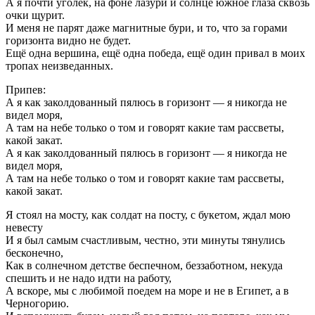
А я почти уголёк, на фоне лазури и солнце южное глаза сквозь
очки щурит.
И меня не парят даже магнитные бури, и то, что за горами
горизонта видно не будет.
Ещё одна вершина, ещё одна победа, ещё один привал в моих
тропах неизведанных.
Припев:
А я как заколдованный пялюсь в горизонт — я никогда не
видел моря,
А там на небе только о том и говорят какие там рассветы,
какой закат.
А я как заколдованный пялюсь в горизонт — я никогда не
видел моря,
А там на небе только о том и говорят какие там рассветы,
какой закат.
Я стоял на мосту, как солдат на посту, с букетом, ждал мою
невесту
И я был самым счастливым, честно, эти минуты тянулись
бесконечно,
Как в солнечном детстве беспечном, беззаботном, некуда
спешить и не надо идти на работу,
А вскоре, мы с любимой поедем на море и не в Египет, а в
Черногорию.