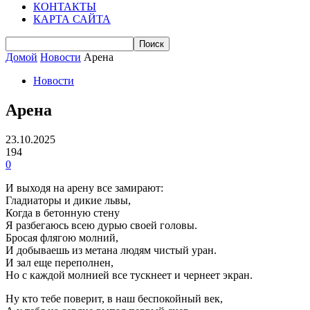
КОНТАКТЫ
КАРТА САЙТА
Домой
Новости
Арена
Новости
Арена
23.10.2025
194
0
И выходя на арену все замирают:
Гладиаторы и дикие львы,
Когда в бетонную стену
Я разбегаюсь всею дурью своей головы.
Бросая флягою молний,
И добываешь из метана людям чистый уран.
И зал еще переполнен,
Но с каждой молнией все тускнеет и чернеет экран.
Ну кто тебе поверит, в наш беспокойный век,