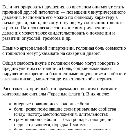
Если игнорировать нарушения, со временем они могут стать
причиной другой патологии — повышения внутричерепного
давления. Распознать его можно по сильному характеру в
начале дня и, часто, по сопутствующему состоянию тошноты
и рвоты. Патологическое состояние внутричерепного
давления может также свидетельствовать о появлении и
развитии опухолей, тромбоза и др.
Помимо артериальной гипертензии, головная боль совместно
с тошнотой могут указывать на сахарный диабет.
Общая слабость вкупе с головной болью могут говорить о
прединсультном состоянии, а боль, сопровождающаяся
нарушениями зрения и болезненными ощущениями в области
глаз или висков, может свидетельствовать об артериите.
Распознать вторичный тип врачам-неврологам помогают
контрольные сигналы (“красные флаги”). В их числе:
впервые появившиеся головные боли;
боли, резко поменявшие свои привычные свойства
(силу, частоту, местоположения, длительность);
громоподобные боли — быстро нарастающие, но
недолго длящиеся, порядка 1 минуты;
боли, сопровождающиеся нарушением сознания,