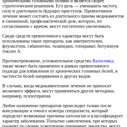
хроническими головными болями и является скорее
стратегическим решением. Его цель — уменьшить частоту,
силу и длительность будущих приступов. Превентивное
лечение может состоять из длительного приема медикаментов
в сниженной, профилактической дозе, которую, по
согласованию с врачом, могут постепенно увеличивать.
Среди средств превентивного характера могут быть
использованы такие препараты, как амитриптилин,
флуоксетин, габапентин, тизанидин, топирамат, ботулинум
токсин А.
Противотревожное, успокоительное средство
Валосемид
также может быть применено в рамках превентивного
подхода для избавления от хронических головных болей, в
частности болей напряжения и других видов.
В случаях, когда медикаментозное лечение не приносит
желаемого эффекта, могут применяться другие методики,
например, психотерапия.
Любое назначение препаратов происходит только после
консультации и очного осмотра специалиста, который
определит возможные причины патологии и классифицирует
характер заболевания. Попытки самолечения, при которых
пациент по своему усмотрению принимает лекарства, могут