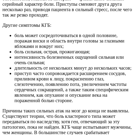
серийный характер боли. Приступы сменяют друга друга
несколько раз, приводя пациента в сильный стресс, после чего
так же резко проходят.
Другие симптомы КГБ:
боль может сосредоточиваться в одной половине,
поражая виски и область внутри головы за глазными
яблоками и вокруг них;
боль сильная, острая, прожигающая;
интенсивность болезненных ощущений сильная или
очень сильная;
длительность от нескольких минут до нескольких часов;
приступ часто сопровождается расширением сосудов,
приливом крови к лицу, покраснению глаз,
слезотечению, появлению пота, увеличением частоты
сердечных сокращений, а также таким специфическим
явлением, как опухание и опускание века на
пораженной болью стороне.
Причины таких сильных атак на мозг до конца не выявлены.
Существуют теории, что боль кластерного типа может
передаваться по наследству, хотя ген, отвечающий за эту
патологию, пока не найден. КГБ чаще испытывают мужчины,
чем женщины. В большинстве случаев срабатывает