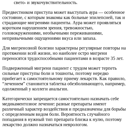
свето- и звукочувствительность.
Предвестником приступа может выступать аура — особенное
состояние, с которым знакомы как больные эпилепсией, так и
страдающие мигренями пациенты. Аура может проявляться
коротким нарушением зрения, тревожностью,
головокружениями, необычными переживаниями,
непривычными ощущениями вкуса или запаха.
Для мигренозной болезни характерны регулярные повторы на
протяжении всей жизни, но наиболее остро мигрени
переносятся трудоспособными пациентами в возрасте 35 лет.
Подверженный мигрени пациент с трудом может терпеть
сильные приступы боли и тошноты, поэтому нередко
прибегает к самостоятельному приему лекарств. Как правило,
“лечением” становится таблетка обезболивающего, например,
одолженный у коллеги анальгин.
Категорически запрещается самостоятельно назначать себе
медикаментозное лечение: разные препараты имеют
различный характер воздействия и предназначены для борьбы
с определенным видом боли. Вероятность случайного
попадания в нужный тип препарата близка к нулю, поэтому
лекарство должно назначаться неврологом.