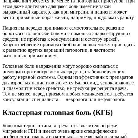
напряжения требуется не менее 10 повторных приступов. При
этом даже длительно длящаяся боль имеет не такой
выраженный характер, как при мигрени, и пациент может
вести привычный образ жизни, например, продолжать работу.
Пациенты нередко принимают самостоятельное решение
бороться с головными болями с помощью анальгезирующих
средств, не прибегая к консультации и осмотру врачей.
Злоупотребление приемом обезболивающих может приводить
к развитию других вариаций патологии, в частности
вызванных привыканием.
Головные боли напряжения могут хорошо сниматься с
помощью противотревожных средств, стабилизирующих
работу нервной системы. Одним из эффективных препаратов
для взрослых пациентов является Валосемид, успокаивающее
и спазмолитическое средство, не требующее рецепта врача.
Тем не менее, перед приемом любых медикаментов требуется
консультация специалиста — невролога или цефалголога.
Кластерная головная боль (КГБ)
Боли кластерного типа встречаются значительно реже
мигреней и ГБН и имеют очень яркие специфические
особенности, главная из которых — чрезвычайно сильный