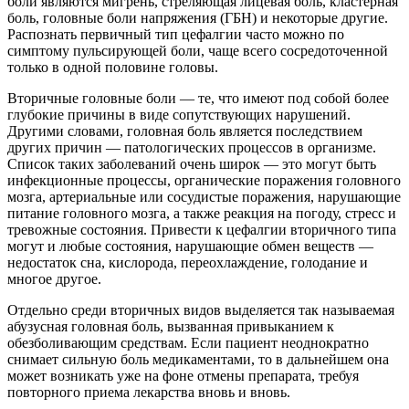
боли являются мигрень, стреляющая лицевая боль, кластерная
боль, головные боли напряжения (ГБН) и некоторые другие.
Распознать первичный тип цефалгии часто можно по
симптому пульсирующей боли, чаще всего сосредоточенной
только в одной половине головы.
Вторичные головные боли — те, что имеют под собой более
глубокие причины в виде сопутствующих нарушений.
Другими словами, головная боль является последствием
других причин — патологических процессов в организме.
Список таких заболеваний очень широк — это могут быть
инфекционные процессы, органические поражения головного
мозга, артериальные или сосудистые поражения, нарушающие
питание головного мозга, а также реакция на погоду, стресс и
тревожные состояния. Привести к цефалгии вторичного типа
могут и любые состояния, нарушающие обмен веществ —
недостаток сна, кислорода, переохлаждение, голодание и
многое другое.
Отдельно среди вторичных видов выделяется так называемая
абузусная головная боль, вызванная привыканием к
обезболивающим средствам. Если пациент неоднократно
снимает сильную боль медикаментами, то в дальнейшем она
может возникать уже на фоне отмены препарата, требуя
повторного приема лекарства вновь и вновь.