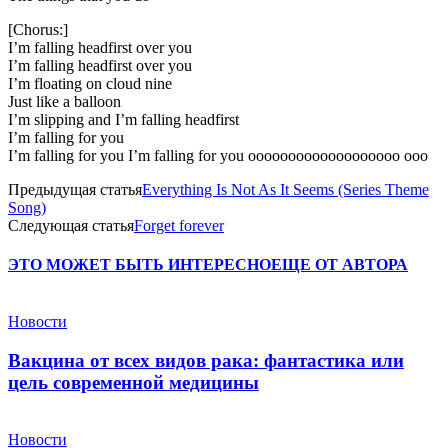
[Chorus:]
I’m falling headfirst over you
I’m falling headfirst over you
I’m floating on cloud nine
Just like a balloon
I’m slipping and I’m falling headfirst
I’m falling for you
I’m falling for you I’m falling for you ooooooooooooooooooo ooo
Предыдущая статья
Everything Is Not As It Seems (Series Theme
Song)
Следующая статья
Forget forever
ЭТО МОЖЕТ БЫТЬ ИНТЕРЕСНО
ЕЩЕ ОТ АВТОРА
Новости
Вакцина от всех видов рака: фантастика или
цель современной медицины
Новости