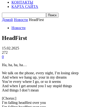
КОНТАКТЫ
КАРТА САЙТА
Домой
Новости
HeadFirst
Новости
HeadFirst
15.02.2025
272
0
Ha, ha, ha, ha…
We talk on the phone, every night, I’m losing sleep
And when we hang up, your in my dreams
You’re every where I go, or so it seems
And when I get around you I say stupid things
And things I don’t mean
[Chorus:]
I’m falling headfirst over you
I’m falling headfirst over you