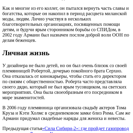
Как и многие из его коллег, он пытался вернуть часть славы и
богатства, которые он накопил в период расцвета миланской
моды, людям. Лично участвуя в нескольких
благотворительных организациях, посвященных помощи
детям, и будучи ярым сторонником борьбы со СПИДом, в
2002 году Армани был назначен послом доброй воли ООН по
делам беженцев.
Личная жизнь
У дизайнера не было детей, но он был очень близок со своей
племянницей Робертой, дочерью покойного брата Серхио.
Она отказалась от кинокарьеры, чтобы стать его директором
по связям с общественностью. Роберта часто представляла
своего дядю, который не был ярым тусовщиком, на светских
мероприятиях. Она была своеобразным его посредником в
мире знаменитостей.
В 2006 году племянница организовала свадьбу актеров Тома
Круза и Кэти Холмс в средневековом замке близ Рима. Сам же
Армани придумал свадебные наряды для жениха и невесты.
Предыдущая статья
«Сила Сибири-2»: где пройдет газопровод