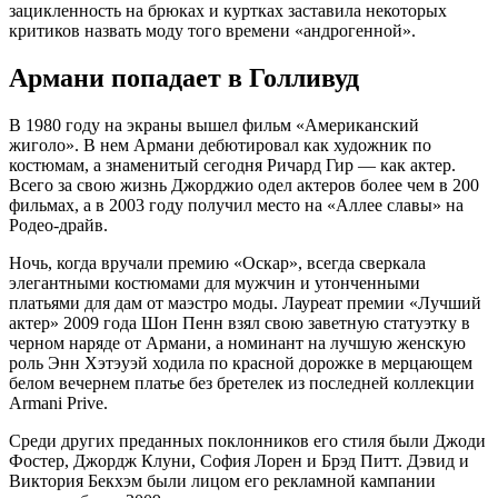
зацикленность на брюках и куртках заставила некоторых
критиков назвать моду того времени «андрогенной».
Армани попадает в Голливуд
В 1980 году на экраны вышел фильм «Американский
жиголо». В нем Армани дебютировал как художник по
костюмам, а знаменитый сегодня Ричард Гир — как актер.
Всего за свою жизнь Джорджио одел актеров более чем в 200
фильмах, а в 2003 году получил место на «Аллее славы» на
Родео-драйв.
Ночь, когда вручали премию «Оскар», всегда сверкала
элегантными костюмами для мужчин и утонченными
платьями для дам от маэстро моды. Лауреат премии «Лучший
актер» 2009 года Шон Пенн взял свою заветную статуэтку в
черном наряде от Армани, а номинант на лучшую женскую
роль Энн Хэтэуэй ходила по красной дорожке в мерцающем
белом вечернем платье без бретелек из последней коллекции
Armani Prive.
Среди других преданных поклонников его стиля были Джоди
Фостер, Джордж Клуни, София Лорен и Брэд Питт. Дэвид и
Виктория Бекхэм были лицом его рекламной кампании