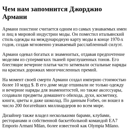
Чем нам запомнится Джорджио
Армани
Армани поистине считается одним из самых узнаваемых имен
и лиц в мировой индустрии моды. Он поместил итальянский
стиль одежды на международную карту моды в конце 1970-х
годов, создав мгновенно узнаваемый расслабленный силуэт.
Армани одевал богатых и знаменитых, отдавая предпочтение
моделям из супермягких тканей приглушенных тонов. Его
блестящие вечерние платья часто затмевали остальные наряды
на красных дорожках многочисленных премий.
На момент своей смерти Армани создал империю стоимостью
более 10 млрд $. В его доме моде отшивали не только одежду
и вечерние наряды для знаменитостей, но также аксессуары,
создавали предметы домашнего обихода, духи, косметику,
книги, цветы и даже шоколад. По данным Forbes, он вошел в
число 200 богатейших миллиардеров во всем мире.
Дизайнер также владел несколькими барами, клубами,
ресторанами и собственной баскетбольной командой EA7
Emporio Armani Milan, более известной как Olympia Milano.