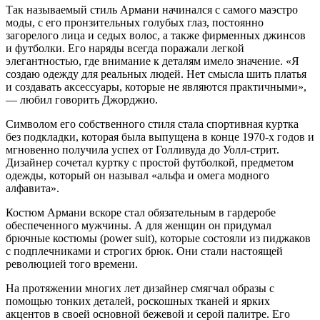
Так называемый стиль Армани начинался с самого маэстро
моды, с его пронзительных голубых глаз, постоянно
загорелого лица и седых волос, а также фирменных джинсов
и футболки. Его наряды всегда поражали легкой
элегантностью, где внимание к деталям имело значение. «Я
создаю одежду для реальных людей. Нет смысла шить платья
и создавать аксессуары, которые не являются практичными»,
— любил говорить Джорджио.
Символом его собственного стиля стала спортивная куртка
без подкладки, которая была выпущена в конце 1970-х годов и
мгновенно получила успех от Голливуда до Уолл-стрит.
Дизайнер сочетал куртку с простой футболкой, предметом
одежды, который он называл «альфа и омега модного
алфавита».
Костюм Армани вскоре стал обязательным в гардеробе
обеспеченного мужчины. А для женщин он придумал
брючные костюмы (power suit), которые состояли из пиджаков
с подплечниками и строгих брюк. Они стали настоящей
революцией того времени.
На протяжении многих лет дизайнер смягчал образы с
помощью тонких деталей, роскошных тканей и ярких
акцентов в своей основной бежевой и серой палитре. Его