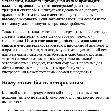
метаболизм, помогает щитовидной железе производить
важные гормоны и служит поддержкой для связок,
хрящей и суставов
. Выглядит как идеальный суперфуд, не
правда ли?
Но эта польза имеет свою цену — очень
высокую жирность.
Если лакомиться костным мозгом часто
и помногу, можно получить серьезные проблемы.
Такая «жировая атака» способна перегрузить метаболическую
систему и привести к повышению уровня «плохого»
холестерина.
Но что еще опаснее, избыток жиров может
снизить чувствительность клеток к инсулин
у. И диетологи,
и врачи говорят о том, что людям, уже имеющим лишний вес
или живущим с сахарным диабетом, нужно быть с костным
мозгом на «вы» и относиться к нему с максимальной
осторожностью. Продукт, который содержит полезные для
обмена веществ микроэлементы, при бездумном
употреблении может этот самый обмен и подпортить.
Кому стоит быть осторожным
Костный мозг — продукт мощный и неоднозначный, он
подходит далеко не всем. В некоторых случаях злоупотреблять
им не стоит.
Людям с заболеваниями, связанными с обменом