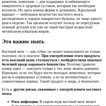
развития, пожилым — для поддержки ослабевающего
иммунитета и здоровья суставов, которым так необходим
коллаген. Но здесь важны форма и дозировка. Идеальный
вариант — небольшое количество костного мозга,
растворенное в порции наваристого бульона, не чаще одного
раза в неделю. Так организм получит пользу, не перегружая
нежный детский или уже не такой быстрый возрастной
метаболизм избытком жиров.
Это важно знать
Костный мозг — как губка: он может накапливать не только
полезное, но и опасное.
При употреблении этого продукта
есть высокий шанс столкнуться с возбудителями опасных
болезней вроде коровьего бешенства.
Поэтому правило
номер один — покупать только у тех, кому можно доверять.
Идеально, если это будут кости молодых животных, которые
росли в нормальных условиях, а не на антибиотиках и
сомнительных кормах. Такой продукт и чище, и безопаснее.
Есть и
другие риски, связанные с употреблением костного
мозга
.
Риск инфекции.
В сыром виде костный мозг может
быть опасен: в нем могут находиться сальмонелла или