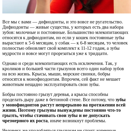
Все мы с вами — дифиодонты, и это вовсе не ругательство.
Дифиодонты — живые существа, у которых есть два набора
зубов: молочные и постоянные. Большинство млекопитающих
относятся к дифиодонтам, но если у кошек постоянные зубы
вырастают к 5-6 месяцам, у собак — к 6-8 месяцам, то человек
полностью обновляет свой комплект к 11-12 годам, а зубы
мудрости и вовсе могут прорезаться уже к тридцати.
Однако и среди млекопитающих есть исключения. Так, у
кроликов и большей части грызунов всего один набор зубов
на всю жизнь. Крысы, мыши, морские свинки, бобры
относятся к монофиодонтам. Впрочем, сей факт не мешает
животным нещадно эксплуатировать свои зубы.
Бобры постоянно грызут деревья, а крысы способны
проделать дыру даже в бетонной стене. Все потому, что
зубы
у монофиодонтов растут непрерывно на протяжении всей
жизни. Поэтому грызуны вынуждены постоянно что-то
грызть, чтобы стачивать свои зубы и не допускать
чрезмерного их роста
, иначе возникнут проблемы.
Человеку же уподобляться грызунам не стоит: коренные