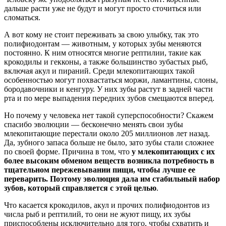
дальше расти уже не будут и могут просто сточиться или
сломаться.
А вот кому не стоит переживать за свою улыбку, так это
полифиодонтам — животным, у которых зубы меняются
постоянно. К ним относятся многие рептилии, такие как
крокодилы и гекконы, а также большинство зубастых рыб,
включая акул и пираний. Среди млекопитающих такой
особенностью могут похвастаться моржи, ламантины, слоны,
бородавочники и кенгуру. У них зубы растут в задней части
рта и по мере выпадения передних зубов смещаются вперед.
Но почему у человека нет такой суперспособности? Скажем
спасибо эволюции — бесконечно менять свои зубы
млекопитающие перестали около 205 миллионов лет назад.
Да, зубного запаса больше не было, зато зубы стали сложнее
по своей форме. Причина в том, что
у млекопитающих с их
более высоким обменом веществ возникла потребность в
тщательном пережевывании пищи, чтобы лучше ее
переварить. Поэтому эволюция дала им стабильный набор
зубов, который справляется с этой целью
.
Что касается крокодилов, акул и прочих полифиодонтов из
числа рыб и рептилий, то они не жуют пищу, их зубы
приспособлены исключительно для того, чтобы схватить и