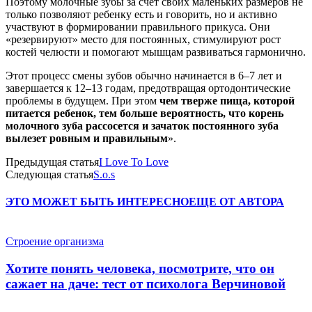
Поэтому молочные зубы за счет своих маленьких размеров не
только позволяют ребенку есть и говорить, но и активно
участвуют в формировании правильного прикуса. Они
«резервируют» место для постоянных, стимулируют рост
костей челюсти и помогают мышцам развиваться гармонично.
Этот процесс смены зубов обычно начинается в 6–7 лет и
завершается к 12–13 годам, предотвращая ортодонтические
проблемы в будущем. При этом
чем тверже пища, которой
питается ребенок, тем больше вероятность, что корень
молочного зуба рассосется и зачаток постоянного зуба
вылезет ровным и правильным
».
Предыдущая статья
I Love To Love
Следующая статья
S.o.s
ЭТО МОЖЕТ БЫТЬ ИНТЕРЕСНО
ЕЩЕ ОТ АВТОРА
Строение организма
Хотите понять человека, посмотрите, что он
сажает на даче: тест от психолога Верчиновой