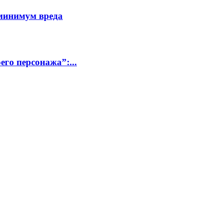
минимум вреда
го персонажа”:...