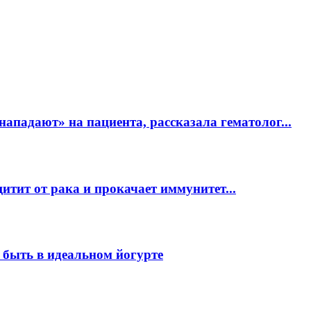
ападают» на пациента, рассказала гематолог...
ит от рака и прокачает иммунитет...
о быть в идеальном йогурте