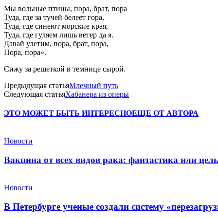
Мы вольные птицы, пора, брат, пора
Туда, где за тучей белеет гора,
Туда, где синеют морские края,
Туда, где гуляем лишь ветер да я.
Давай улетим, пора, брат, пора,
Пора, пора».
Сижу за решеткой в темнице сырой.
Предыдущая статья
Млечный путь
Следующая статья
Хабанера из оперы
ЭТО МОЖЕТ БЫТЬ ИНТЕРЕСНО
ЕЩЕ ОТ АВТОРА
Новости
Вакцина от всех видов рака: фантастика или це
Новости
В Петербурге ученые создали систему «перезагру