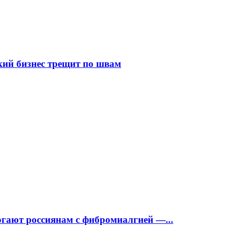
кий бизнес трещит по швам
огают россиянам с фибромиалгией —...