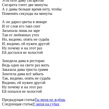
Угостите даму сигаретой
Сигарета тлеет две минуты
А у дамы больше время нету, чтобы
Поменять секунды на минуты
А он дарил цветы в январе
И от слов его таял снег
Засыпала лишь на заре
Тая от любовных утех
Но, видимо, опять не судьба
И, видимо, ей нужен другой
Ну почему и на этот раз
Ей достался не холостой
Заходила дама в ресторан
Ведь один на свете раз жить
Заказала дама триста грамм
Захотела дама всё забыть
Так, видимо, опять не судьба
Видимо, ей нужен другой
Ну почему и на этот раз
Ей попался не холостой
Предыдущая статья
Ты меня не ждёшь
Следующая статья
У меня на губах