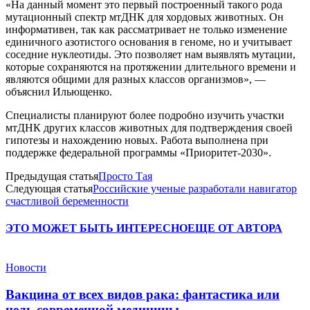
«На данный момент это первый построенный такого рода
мутационный спектр мтДНК для хордовых животных. Он
информативен, так как рассматривает не только изменение
единичного азотистого основания в геноме, но и учитывает
соседние нуклеотиды. Это позволяет нам выявлять мутации,
которые сохраняются на протяжении длительного времени и
являются общими для разных классов организмов», —
объяснил Ильющенко.
Специалисты планируют более подробно изучить участки
мтДНК других классов животных для подтверждения своей
гипотезы и нахождению новых. Работа выполнена при
поддержке федеральной программы «Приоритет-2030».
Предыдущая статья
Просто Тая
Следующая статья
Российские ученые разработали навигатор
счастливой беременности
ЭТО МОЖЕТ БЫТЬ ИНТЕРЕСНО
ЕЩЕ ОТ АВТОРА
Новости
Вакцина от всех видов рака: фантастика или
цель современной медицины