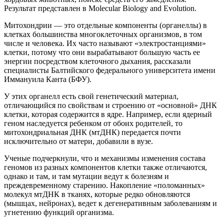
Результат представлен в Molecular Biology and Evolution.
Митохондрии — это отдельные компоненты (органеллы) в
клетках большинства многоклеточных организмов, в том
числе и человека. Их часто называют «электростанциями»
клетки, потому что они вырабатывают большую часть ее
энергии посредством клеточного дыхания, рассказали
специалисты Балтийского федерального университета имени
Иммануила Канта (БФУ).
У этих органелл есть свой генетический материал,
отличающийся по свойствам и строению от «основной» ДНК
клетки, которая содержится в ядре. Например, если ядерный
геном наследуется ребенком от обоих родителей, то
митохондриальная ДНК (мтДНК) передается почти
исключительно от матери, добавили в вузе.
Ученые подчеркнули, что и механизмы изменения состава
геномов из разных компонентов клетки также отличаются,
однако и там, и там мутации ведут к болезням и
преждевременному старению. Накопление «поломанных»
молекул мтДНК в тканях, которые редко обновляются
(мышцах, нейронах), ведет к дегенеративным заболеваниям и
угнетению функций организма.