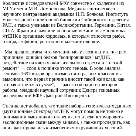
Коллектив исследователей БФУ совместно с коллегами из
МГУ имени М.В. Ломоносова, Медико-генетического
научного центра имени академика Н.П. Бочкова, Института
молекулярной и клеточной биологии Сибирского отделения
РАН, а также учеными из Великобритании, Германии, Китая,
США, Франции выявили основные механизмы «поломок»
мтДНК в организме хордовых, к которым относятся рыбы,
птицы, амфибии, рептилии и млекопитающие.
"Мы предполагаем, что мутации могут возникнуть по трем
причинам: ошибки белков-"копировщиков" мтДНК,
воздействие на клетку окислительного стресса и "плохой
ремонт" — сбои в починке этого генома. В ходе анализа
геномов 1697 видов организмов пяти разных классов мы
выяснили, что первая причина вносит такой же вклад, как
вторая и третья в сумме", — рассказал один из авторов
работы, младший научный сотрудник Центра геномных
исследований БФУ Дмитрий Ильющенко.
Специалист добавил, что такие наборы генетических данных
(мутационные спектры) мтДНК могут помочь не только в
понимании «механики» старения, но и реконструировать
эволюционные связи между видами, а также проследить, как
они адаптировались к изменениям окружающих условий.