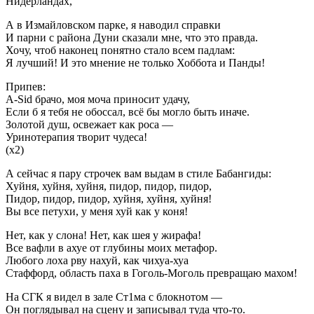
Нидерландах,
А в Измайловском парке, я наводил справки
И парни с района Дуни сказали мне, что это правда.
Хочу, чтоб наконец понятно стало всем падлам:
Я лучший! И это мнение не только Хоббота и Панды!
Припев:
A-Sid брачо, моя моча приносит удачу,
Если б я тебя не обоссал, всё бы могло быть иначе.
Золотой душ, освежает как роса —
Уринотерапия творит чудеса!
(х2)
А сейчас я пару строчек вам выдам в стиле Бабангиды:
Хуйня, хуйня, хуйня, пидор, пидор, пидор,
Пидор, пидор, пидор, хуйня, хуйня, хуйня!
Вы все петухи, у меня хуй как у коня!
Нет, как у слона! Нет, как шея у жирафа!
Все вафли в ахуе от глубины моих метафор.
Любого лоха рву нахуй, как чихуа-хуа
Стаффорд, область паха в Гоголь-Моголь превращаю махом!
На СГК я видел в зале Ст1ма с блокнотом —
Он поглядывал на сцену и записывал туда что-то.