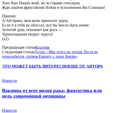
Хип-Хоп Нация знай, не за горами сенсация,
Жди альбом фристайлов Нойза в исполнении Ви-Станции!
Припев:
A-Sid брачо, моя моча приносит удачу,
Если б я тебя не обоссал, всё бы могло быть иначе.
Золотой душ, освежает как роса —
Уринотерапия творит чудеса!
(х2)
Предыдущая статья
Блатняк
Следующая статья
Дугин: «Мы этого не хотим. Но если
понадобится, сотрем Европу с лица Земли»
ЭТО МОЖЕТ БЫТЬ ИНТЕРЕСНО
ЕЩЕ ОТ АВТОРА
Новости
Вакцина от всех видов рака: фантастика или
цель современной медицины
Новости