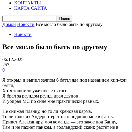
КОНТАКТЫ
КАРТА САЙТА
Домой
Новости
Все могло было быть по другому
Новости
Все могло было быть по другому
06.12.2025
253
0
Я открыл и выпил залпом 6 баттл яда под названием хип-хоп
баттл,
Хотя тошнило уже после пятого.
Я брал за раундом раунд, драл даунов
И убирал MC по силе мне практически равных.
Не снижал планку, но то ли хреновая карма,
То ли гады из Андервотер что-то подлили мне в фанту.
Привет Александру, моя команда — это закос под Банду,
Там и не пахнет панком, а голландский сканк растёт не в