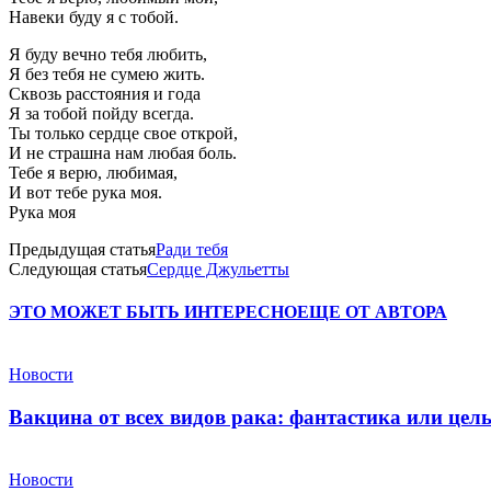
Навеки буду я с тобой.
Я буду вечно тебя любить,
Я без тебя не сумею жить.
Сквозь расстояния и года
Я за тобой пойду всегда.
Ты только сердце свое открой,
И не страшна нам любая боль.
Тебе я верю, любимая,
И вот тебе рука моя.
Рука моя
Предыдущая статья
Ради тебя
Следующая статья
Сердце Джульетты
ЭТО МОЖЕТ БЫТЬ ИНТЕРЕСНО
ЕЩЕ ОТ АВТОРА
Новости
Вакцина от всех видов рака: фантастика или це
Новости