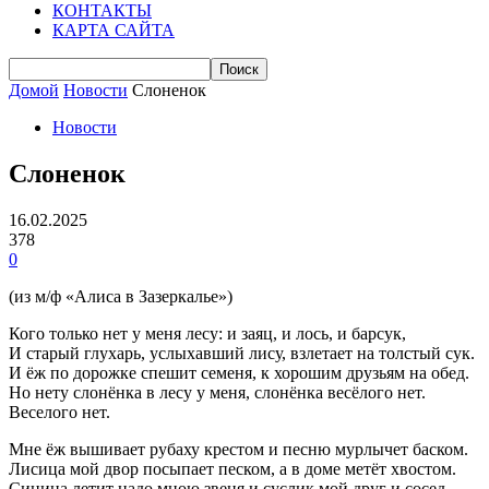
КОНТАКТЫ
КАРТА САЙТА
Домой
Новости
Слоненок
Новости
Слоненок
16.02.2025
378
0
(из м/ф «Алиса в Зазеркалье»)
Кого только нет у меня лесу: и заяц, и лось, и барсук,
И старый глухарь, услыхавший лису, взлетает на толстый сук.
И ёж по дорожке спешит семеня, к хорошим друзьям на обед.
Но нету слонёнка в лесу у меня, слонёнка весёлого нет.
Веселого нет.
Мне ёж вышивает рубаху крестом и песню мурлычет баском.
Лисица мой двор посыпает песком, а в доме метёт хвостом.
Синица летит надо мною звеня и суслик мой друг и сосед.