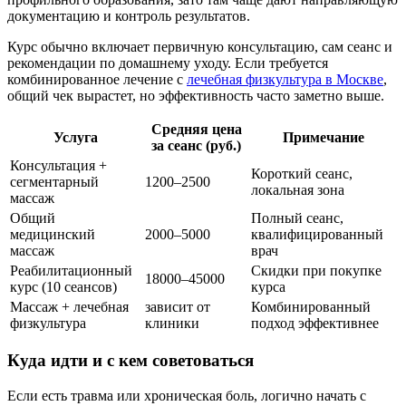
документацию и контроль результатов.
Курс обычно включает первичную консультацию, сам сеанс и
рекомендации по домашнему уходу. Если требуется
комбинированное лечение с
лечебная физкультура в Москве
,
общий чек вырастет, но эффективность часто заметно выше.
Средняя цена
Услуга
Примечание
за сеанс (руб.)
Консультация +
Короткий сеанс,
сегментарный
1200–2500
локальная зона
массаж
Общий
Полный сеанс,
медицинский
2000–5000
квалифицированный
массаж
врач
Реабилитационный
Скидки при покупке
18000–45000
курс (10 сеансов)
курса
Массаж + лечебная
зависит от
Комбинированный
физкультура
клиники
подход эффективнее
Куда идти и с кем советоваться
Если есть травма или хроническая боль, логично начать с