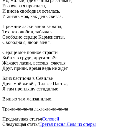
Но, милый, где я с ним рассталась,
Его вчера я прогнала,
И вновь свободная осталась,
И жизнь моя, как день светла.
Прежние ласки мной забыты,
Тех, кто любил, забыла я.
Свободно сердце Карменситы,
Свободна я, люби меня.
Сердце моё полное страсти
Бьётся в груди, друга зовёт.
Жаждет ласки, веселья, счастья,
Друг, приди, время ведь не ждёт.
Близ бастиона в Севилье
Друг мой живёт, Лильяс Пастья,
Я там пропляшу сегидилью.
Выпью там манзанилью.
Тра-ла-ла-ла-ла ла-ла-ла-ла-ла-ла
Предыдущая статья
Соловей
Следующая статья
Третья песня Леля из оперы