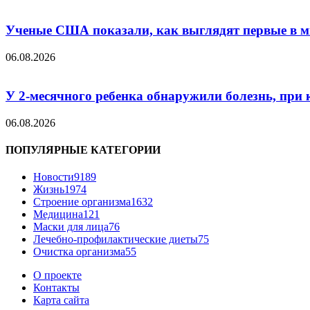
Ученые США показали, как выглядят первые в м
06.08.2026
У 2-месячного ребенка обнаружили болезнь, при 
06.08.2026
ПОПУЛЯРНЫЕ КАТЕГОРИИ
Новости
9189
Жизнь
1974
Строение организма
1632
Медицина
121
Маски для лица
76
Лечебно-профилактические диеты
75
Очистка организма
55
О проекте
Контакты
Карта сайта