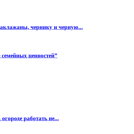
аклажаны, чернику и черную...
е семейных ценностей”
огороде работать не...