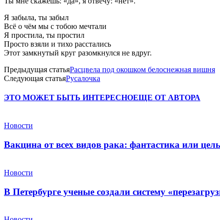
Ты мне скажешь: «да», я отвечу: «нет».
Я забыла, ты забыл
Всё о чём мы с тобою мечтали
Я простила, ты простил
Просто взяли и тихо расстались
Этот замкнутый круг разомкнулся не вдруг.
Предыдущая статья
Расцвела под окошком белоснежная вишня
Следующая статья
Русалочка
ЭТО МОЖЕТ БЫТЬ ИНТЕРЕСНО
ЕЩЕ ОТ АВТОРА
Новости
Вакцина от всех видов рака: фантастика или це
Новости
В Петербурге ученые создали систему «перезагру
Новости