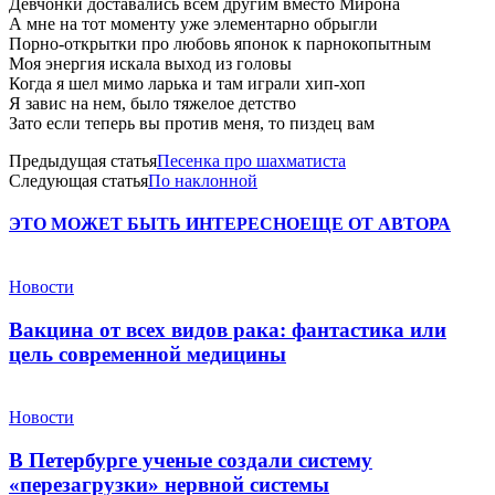
Девчонки доставались всем другим вместо Мирона
А мне на тот моменту уже элементарно обрыгли
Порно-открытки про любовь японок к парнокопытным
Моя энергия искала выход из головы
Когда я шел мимо ларька и там играли хип-хоп
Я завис на нем, было тяжелое детство
Зато если теперь вы против меня, то пиздец вам
Предыдущая статья
Песенка про шахматиста
Следующая статья
По наклонной
ЭТО МОЖЕТ БЫТЬ ИНТЕРЕСНО
ЕЩЕ ОТ АВТОРА
Новости
Вакцина от всех видов рака: фантастика или
цель современной медицины
Новости
В Петербурге ученые создали систему
«перезагрузки» нервной системы