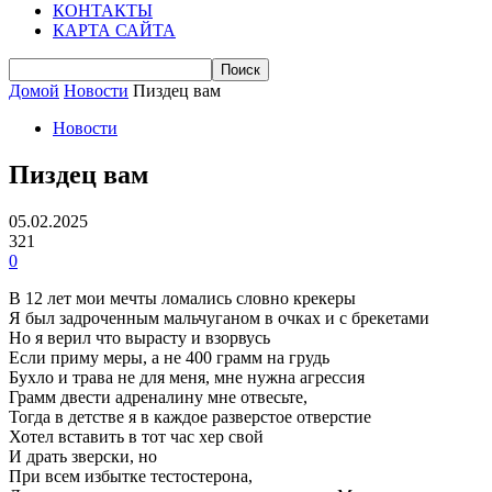
КОНТАКТЫ
КАРТА САЙТА
Домой
Новости
Пиздец вам
Новости
Пиздец вам
05.02.2025
321
0
В 12 лет мои мечты ломались словно крекеры
Я был задроченным мальчуганом в очках и с брекетами
Но я верил что вырасту и взорвусь
Если приму меры, а не 400 грамм на грудь
Бухло и трава не для меня, мне нужна агрессия
Грамм двести адреналину мне отвесьте,
Тогда в детстве я в каждое разверстое отверстие
Хотел вставить в тот час хер свой
И драть зверски, но
При всем избытке тестостерона,