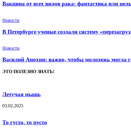
Вакцина от всех видов рака: фантастика или це
Новости
В Петербурге ученые создали систему «перезагру
Новости
Василий Анохин: важно, чтобы молодежь могла г
ЭТО ПОЛЕЗНО ЗНАТЬ!
Летучая мышь
03.02.2025
То густо, то пусто