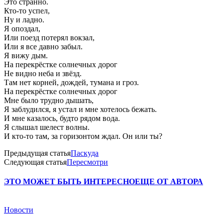
Это странно.
Кто-то успел,
Ну и ладно.
Я опоздал,
Или поезд потерял вокзал,
Или я все давно забыл.
Я вижу дым.
На перекрёстке солнечных дорог
Не видно неба и звёзд.
Там нет корней, дождей, тумана и гроз.
На перекрёстке солнечных дорог
Мне было трудно дышать,
Я заблудился, я устал и мне хотелось бежать.
И мне казалось, будто рядом вода.
Я слышал шелест волны.
И кто-то там, за горизонтом ждал. Он или ты?
Предыдущая статья
Паскуда
Следующая статья
Пересмотри
ЭТО МОЖЕТ БЫТЬ ИНТЕРЕСНО
ЕЩЕ ОТ АВТОРА
Новости