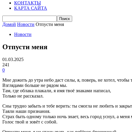
КОНТАКТЫ
КАРТА САЙТА
Домой
Новости
Отпусти меня
Новости
Отпусти меня
01.03.2025
241
0
Мне дожить до утра небо даст силы, я, поверь, не хотел, чтобы 
Взглядами больше не рядом мы.
Там, где облака плакали, я имя твоё знаками написал,
Только не рассказал.
Сны трудно забыть и тебе верить: ты смогла не любить и закры
Таяли наши признания.
Страх быть одному только ночь знает, весь город уснул, а меня
Голос твой и зовёт с собой.
Отпусти меня, я не стану звать, как ребёнок брошенный.