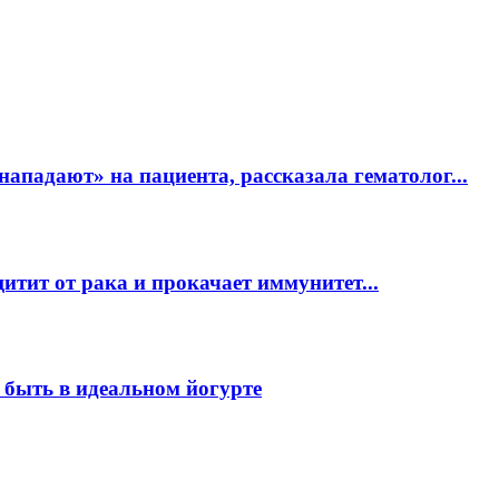
ападают» на пациента, рассказала гематолог...
ит от рака и прокачает иммунитет...
о быть в идеальном йогурте