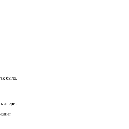
так было.
ть двери.
 манит