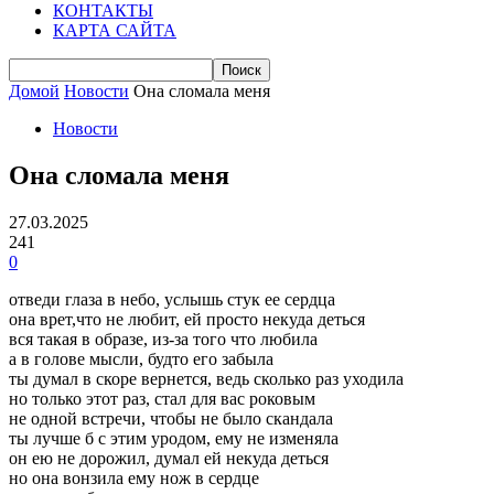
КОНТАКТЫ
КАРТА САЙТА
Домой
Новости
Она сломала меня
Новости
Она сломала меня
27.03.2025
241
0
отведи глаза в небо, услышь стук ее сердца
она врет,что не любит, ей просто некуда деться
вся такая в образе, из-за того что любила
а в голове мысли, будто его забыла
ты думал в скоре вернется, ведь сколько раз уходила
но только этот раз, стал для вас роковым
не одной встречи, чтобы не было скандала
ты лучше б с этим уродом, ему не изменяла
он ею не дорожил, думал ей некуда деться
но она вонзила ему нож в сердце