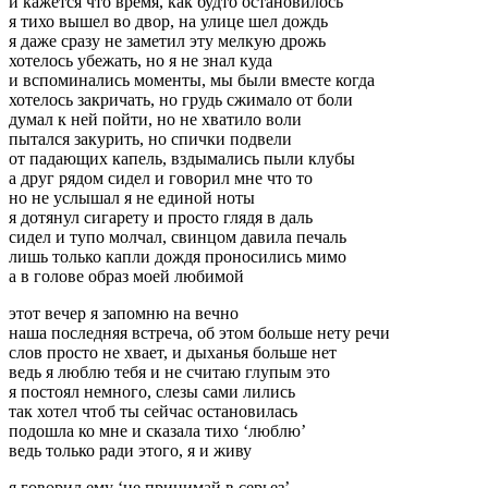
и кажется что время, как будто остановилось
я тихо вышел во двор, на улице шел дождь
я даже сразу не заметил эту мелкую дрожь
хотелось убежать, но я не знал куда
и вспоминались моменты, мы были вместе когда
хотелось закричать, но грудь сжимало от боли
думал к ней пойти, но не хватило воли
пытался закурить, но спички подвели
от падающих капель, вздымались пыли клубы
а друг рядом сидел и говорил мне что то
но не услышал я не единой ноты
я дотянул сигарету и просто глядя в даль
сидел и тупо молчал, свинцом давила печаль
лишь только капли дождя проносились мимо
а в голове образ моей любимой
этот вечер я запомню на вечно
наша последняя встреча, об этом больше нету речи
слов просто не хвает, и дыханья больше нет
ведь я люблю тебя и не считаю глупым это
я постоял немного, слезы сами лились
так хотел чтоб ты сейчас остановилась
подошла ко мне и сказала тихо ‘люблю’
ведь только ради этого, я и живу
я говорил ему ‘не принимай в серьез’