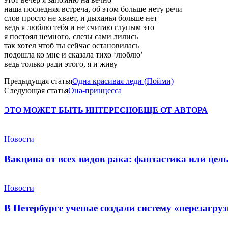
наша последняя встреча, об этом больше нету речи
слов просто не хвает, и дыханья больше нет
ведь я люблю тебя и не считаю глупым это
я постоял немного, слезы сами лились
так хотел чтоб ты сейчас остановилась
подошла ко мне и сказала тихо ‘люблю’
ведь только ради этого, я и живу
Предыдущая статья
Одна красивая леди (Пойми)
Следующая статья
Она-принцесса
ЭТО МОЖЕТ БЫТЬ ИНТЕРЕСНО
ЕЩЕ ОТ АВТОРА
Новости
Вакцина от всех видов рака: фантастика или це
Новости
В Петербурге ученые создали систему «перезагру