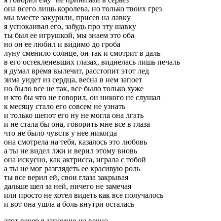
она всего лишь королева, но только твоих грез
мы вместе закурили, присев на лавку
я успокаивал его, забудь про эту шавку
ты был ее игрушкой, мы знаем это оба
но он ее любил и видимо до гроба
луну сменило солнце, он так и смотрит в даль
в его остекленевших глазах, виднелась лишь печаль
я думал время вылечит, расстопит этот лед
зима уидет из сердца, весна в нем запоет
но было все не так, все было только хуже
и кто бы что не говорил, он никого не слушал
к месяцу стало его совсем не узнать
и только шепот его ну не могла она лгать
и не стала бы она, говорить мне все в глаза
что не было чувств у нее никогда
она смотрела на тебя, казалось это любовь
а ты не видел лжи и верил этому вновь
она искусно, как актрисса, играла с тобой
а ты не мог разглядеть ее красивую роль
ты все верил ей, свои глаза закрывая
дальше шел за ней, ничего не замечая
или просто не хотел видеть как все получалось
и вот она ушла а боль внутри осталась
этот вечер я запомню на вечно