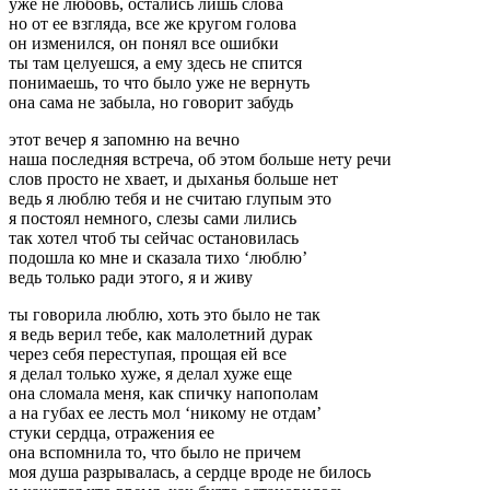
уже не любовь, остались лишь слова
но от ее взгляда, все же кругом голова
он изменился, он понял все ошибки
ты там целуешся, а ему здесь не спится
понимаешь, то что было уже не вернуть
она сама не забыла, но говорит забудь
этот вечер я запомню на вечно
наша последняя встреча, об этом больше нету речи
слов просто не хвает, и дыханья больше нет
ведь я люблю тебя и не считаю глупым это
я постоял немного, слезы сами лились
так хотел чтоб ты сейчас остановилась
подошла ко мне и сказала тихо ‘люблю’
ведь только ради этого, я и живу
ты говорила люблю, хоть это было не так
я ведь верил тебе, как малолетний дурак
через себя переступая, прощая ей все
я делал только хуже, я делал хуже еще
она сломала меня, как спичку напополам
а на губах ее лесть мол ‘никому не отдам’
стуки сердца, отражения ее
она вспомнила то, что было не причем
моя душа разрывалась, а сердце вроде не билось