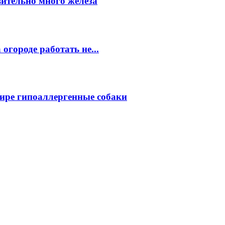
вительно много железа
огороде работать не...
ире гипоаллергенные собаки