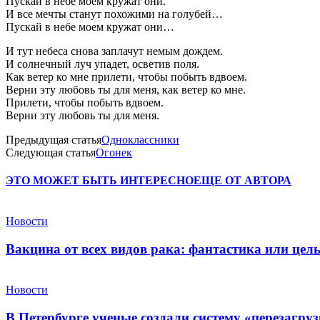
Пускай в небе моем кружат они.
И все мечты станут похожими на голубей…
Пускай в небе моем кружат они…
И тут небеса снова заплачут немым дождем.
И солнечный луч упадет, осветив поля.
Как ветер ко мне прилети, чтобы побыть вдвоем.
Верни эту любовь ты для меня, как ветер ко мне.
Прилети, чтобы побыть вдвоем.
Верни эту любовь ты для меня.
Предыдущая статья
Одноклассники
Следующая статья
Огонек
ЭТО МОЖЕТ БЫТЬ ИНТЕРЕСНО
ЕЩЕ ОТ АВТОРА
Новости
Вакцина от всех видов рака: фантастика или це
Новости
В Петербурге ученые создали систему «перезагру