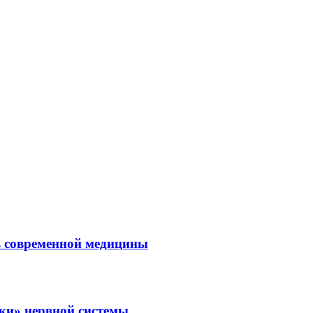
ль современной медицины
зки» нервной системы