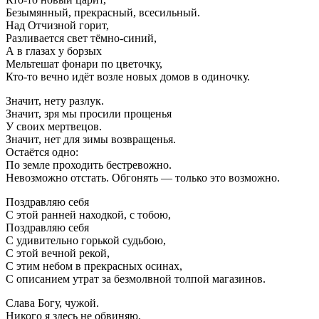
Безымянный, прекрасный, всесильный.
Над Отчизной горит,
Разливается свет тёмно-синий,
А в глазах у борзых
Мельтешат фонари по цветочку,
Кто-то вечно идёт возле новых домов в одиночку.
Значит, нету разлук.
Значит, зря мы просили прощенья
У своих мертвецов.
Значит, нет для зимы возвращенья.
Остаётся одно:
По земле проходить бестревожно.
Невозможно отстать. Обгонять — только это возможно.
Поздравляю себя
С этой ранней находкой, с тобою,
Поздравляю себя
С удивительно горькой судьбою,
С этой вечной рекой,
С этим небом в прекрасных осинах,
С описанием утрат за безмолвной толпой магазинов.
Слава Богу, чужой.
Никого я здесь не обвиняю.