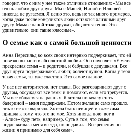
говорит, что с ним у нее также отличные отношения: «Мы все
очень любим друг друга. Мы с Машей, Ниной и Илюшей
никогда не ругаемся. Я ценю это, ведь не так много примеров,
когда даже после конфликтов люди остаются близкими друг
другу. Мама с папой тоже дружат, общаются тепло. Это
удивительно, они такие классные».
О семье как о самой большой ценности
Анна Пересильд во всех своих интервью подчеркивает, что ей
повезло вырасти в абсолютной любви. Она поясняет: «У меня
прекрасная семья – и родители, и бабушки с дедушками. Все
друг друга поддерживают, любят, болеют душой. Когда у тебя
такая семья, ты уже счастлив. Это самое главное.
У нас нет авторитетов, нет главы. Все разговаривают друг с
другом, обсуждают все темы и помогают, если это требуется.
Мы все общаемся на равных. Я хотела поначалу стать
балериной – меня поддержали. Потом желание само прошло,
никто не отговаривал. Хотела быть певицей и тоже сама
пришла к тому, что это не мое. Хотя иногда пою, вот в
«Алисе» буду петь, например. Суть в том, что семья
поддерживала меня всегда, но не давила. Все решения по
жизни я принимаю для себя сама».