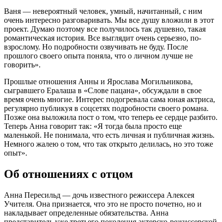
Ваня — невероятный человек, умный, начитанный, с ним
очень интересно разговаривать. Мы все душу вложили в этот
проект. Думаю поэтому все получилось так душевно, такая
романтическая история. Все выглядит очень серьезно, по-
взрослому. Но подробности озвучивать не буду. После
прошлого своего опыта поняла, что о личном лучше не
говорить».
Прошлые отношения Анны и Ярослава Могильникова,
сыгравшего Ералаша в «Слове пацана», обсуждали в свое
время очень многие. Интерес подогревала сама юная актриса,
регулярно публикуя в соцсетях подробности своего романа.
Позже она выложила пост о том, что теперь ее сердце разбито.
Теперь Анна говорит так: «Я тогда была просто еще
маленькой. Не понимала, что есть личная и публичная жизнь.
Немного жалею о том, что так открыто делилась, но это тоже
опыт».
Об отношениях с отцом
Анна Пересильд — дочь известного режиссера Алексея
Учителя. Она признается, что это не просто почетно, но и
накладывает определенные обязательства. Анна
представитель уже третьего поколения актерско-режиссерской