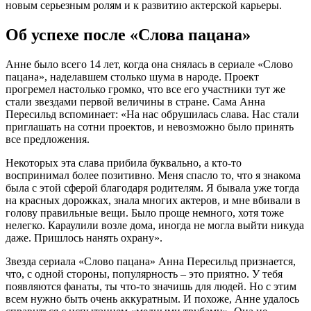
новым серьезным ролям и к развитию актерской карьеры.
Об успехе после «Слова пацана»
Анне было всего 14 лет, когда она снялась в сериале «Слово
пацана», наделавшем столько шума в народе. Проект
прогремел настолько громко, что все его участники тут же
стали звездами первой величины в стране. Сама Анна
Пересильд вспоминает: «На нас обрушилась слава. Нас стали
приглашать на сотни проектов, и невозможно было принять
все предложения.
Некоторых эта слава прибила буквально, а кто-то
воспринимал более позитивно. Меня спасло то, что я знакома
была с этой сферой благодаря родителям. Я бывала уже тогда
на красных дорожках, знала многих актеров, и мне вбивали в
голову правильные вещи. Было проще немного, хотя тоже
нелегко. Караулили возле дома, иногда не могла выйти никуда
даже. Пришлось нанять охрану».
Звезда сериала «Слово пацана» Анна Пересильд признается,
что, с одной стороны, популярность – это приятно. У тебя
появляются фанаты, ты что-то значишь для людей. Но с этим
всем нужно быть очень аккуратным. И похоже, Анне удалось