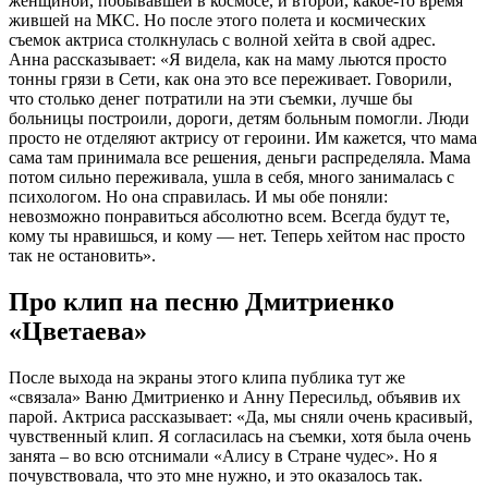
женщиной, побывавшей в космосе, и второй, какое-то время
жившей на МКС. Но после этого полета и космических
съемок актриса столкнулась с волной хейта в свой адрес.
Анна рассказывает: «Я видела, как на маму льются просто
тонны грязи в Сети, как она это все переживает. Говорили,
что столько денег потратили на эти съемки, лучше бы
больницы построили, дороги, детям больным помогли. Люди
просто не отделяют актрису от героини. Им кажется, что мама
сама там принимала все решения, деньги распределяла. Мама
потом сильно переживала, ушла в себя, много занималась с
психологом. Но она справилась. И мы обе поняли:
невозможно понравиться абсолютно всем. Всегда будут те,
кому ты нравишься, и кому — нет. Теперь хейтом нас просто
так не остановить».
Про клип на песню Дмитриенко
«Цветаева»
После выхода на экраны этого клипа публика тут же
«связала» Ваню Дмитриенко и Анну Пересильд, объявив их
парой. Актриса рассказывает: «Да, мы сняли очень красивый,
чувственный клип. Я согласилась на съемки, хотя была очень
занята – во всю отснимали «Алису в Стране чудес». Но я
почувствовала, что это мне нужно, и это оказалось так.