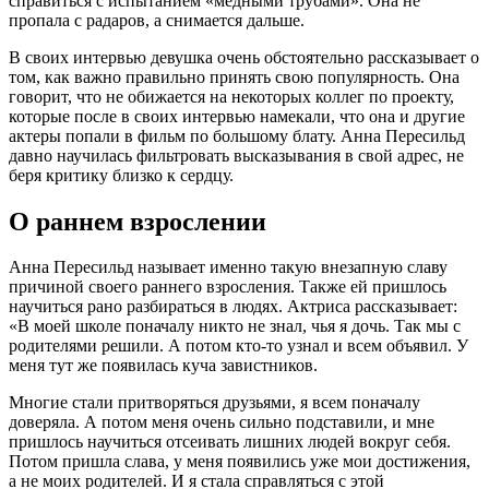
справиться с испытанием «медными трубами». Она не
пропала с радаров, а снимается дальше.
В своих интервью девушка очень обстоятельно рассказывает о
том, как важно правильно принять свою популярность. Она
говорит, что не обижается на некоторых коллег по проекту,
которые после в своих интервью намекали, что она и другие
актеры попали в фильм по большому блату. Анна Пересильд
давно научилась фильтровать высказывания в свой адрес, не
беря критику близко к сердцу.
О раннем взрослении
Анна Пересильд называет именно такую внезапную славу
причиной своего раннего взросления. Также ей пришлось
научиться рано разбираться в людях. Актриса рассказывает:
«В моей школе поначалу никто не знал, чья я дочь. Так мы с
родителями решили. А потом кто-то узнал и всем объявил. У
меня тут же появилась куча завистников.
Многие стали притворяться друзьями, я всем поначалу
доверяла. А потом меня очень сильно подставили, и мне
пришлось научиться отсеивать лишних людей вокруг себя.
Потом пришла слава, у меня появились уже мои достижения,
а не моих родителей. И я стала справляться с этой