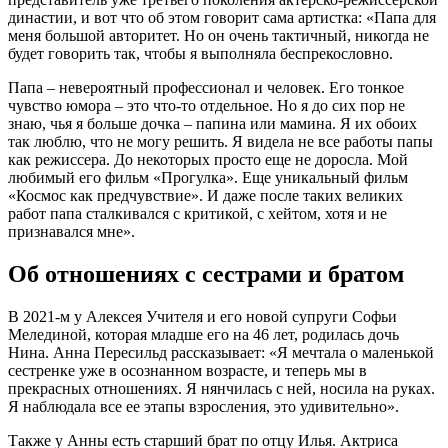
династии, и вот что об этом говорит сама артистка: «Папа для
меня большой авторитет. Но он очень тактичный, никогда не
будет говорить так, чтобы я выполняла беспрекословно.
Папа – невероятный профессионал и человек. Его тонкое
чувство юмора – это что-то отдельное. Но я до сих пор не
знаю, чья я больше дочка – папина или мамина. Я их обоих
так люблю, что не могу решить. Я видела не все работы папы
как режиссера. До некоторых просто еще не доросла. Мой
любимый его фильм «Прогулка». Еще уникальный фильм
«Космос как предчувствие». И даже после таких великих
работ папа сталкивался с критикой, с хейтом, хотя и не
признавался мне».
Об отношениях с сестрами и братом
В 2021-м у Алексея Учителя и его новой супруги Софьи
Мелединой, которая младше его на 46 лет, родилась дочь
Нина. Анна Пересильд рассказывает: «Я мечтала о маленькой
сестренке уже в осознанном возрасте, и теперь мы в
прекрасных отношениях. Я нянчилась с ней, носила на руках.
Я наблюдала все ее этапы взросления, это удивительно».
Также у Анны есть старший брат по отцу Илья. Актриса