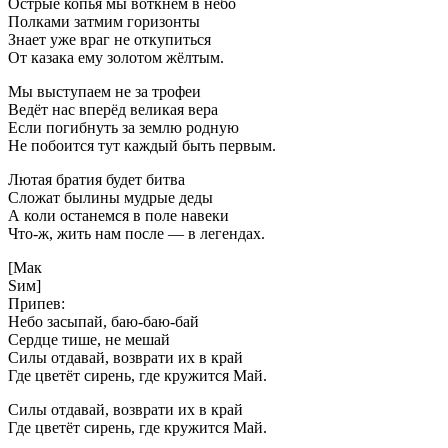
Острые копья мы воткнём в небо
Полками затмим горизонты
Знает уже враг не откупиться
От казака ему золотом жёлтым.
Мы выступаем не за трофеи
Ведёт нас вперёд великая вера
Если погибнуть за землю родную
Не побоится тут каждый быть первым.
Лютая братия будет битва
Сложат былины мудрые деды
А коли останемся в поле навеки
Что-ж, жить нам после — в легендах.
[Мак
Sим]
Припев:
Небо засыпай, баю-баю-бай
Сердце тише, не мешай
Силы отдавай, возврати их в край
Где цветёт сирень, где кружится Май.
Силы отдавай, возврати их в край
Где цветёт сирень, где кружится Май.