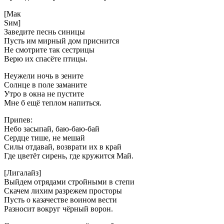
[Мак
Sим]
Заведите песнь синицы
Пусть им мирный дом приснится
Не смотрите так сестрицы
Верю их спасёте птицы.
Неужели ночь в зените
Солнце в поле заманите
Утро в окна не пустите
Мне б ещё теплом напиться.
Припев:
Небо засыпай, баю-баю-бай
Сердце тише, не мешай
Силы отдавай, возврати их в край
Где цветёт сирень, где кружится Май.
[Лигалайз]
Выйдем отрядами стройными в степи
Скачем лихим разрежем просторы
Пусть о казачестве воином вести
Разносит вокруг чёрный ворон.