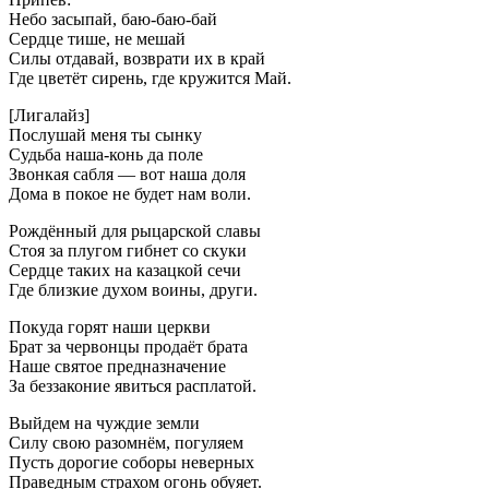
Небо засыпай, баю-баю-бай
Сердце тише, не мешай
Силы отдавай, возврати их в край
Где цветёт сирень, где кружится Май.
[Лигалайз]
Послушай меня ты сынку
Судьба наша-конь да поле
Звонкая сабля — вот наша доля
Дома в покое не будет нам воли.
Рождённый для рыцарской славы
Стоя за плугом гибнет со скуки
Сердце таких на казацкой сечи
Где близкие духом воины, други.
Покуда горят наши церкви
Брат за червонцы продаёт брата
Наше святое предназначение
За беззаконие явиться расплатой.
Выйдем на чуждие земли
Силу свою разомнём, погуляем
Пусть дорогие соборы неверных
Праведным страхом огонь обуяет.