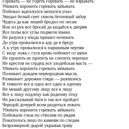
Горевать — не гореть горевать — не взрывать
Убивать хоронить горевать забывать
Побежал задохнулся запнулся упал
Увидал белый снег сквозь бетонный забор
Чудеса да как леший бродил по лесам
Вон из рук все бросай да кидайся к дверям
Все полы все углы подмели языки
Не разулся у входа пришел ночевать
До утра провалялся в аду да в бреду
А к утру провалился к паршивым чертям
С виду ложь с гуся кровь побежит со щеки
Не пропить не пропеть не слепить черепки
Не крестов не сердец все злодейская масть —
Убивать хоронить горевать забывать
Поливает дождем первородная мысль
Размывает дорожки гляди — разошлись
В темноте все в одну все одно к одному
Не мешай другому лицу все к лицу
Все к лицу подлецу как родному отцу
Не рассказывай батя и так все пройдет
Чередой дочерей всем раздеться лежать
Убивать хоронить горевать забывать
Побежали глаза по стволам по рядам
Покатилось лицо по камням по следам
Безразмерной дырой укрывая траву