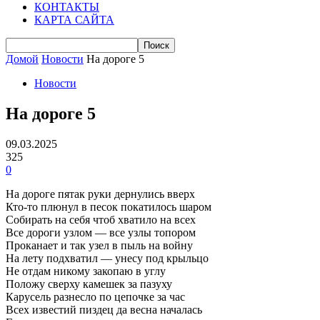
КОНТАКТЫ
КАРТА САЙТА
Домой
Новости
На дороге 5
Новости
На дороге 5
09.03.2025
325
0
На дороге пятак руки дернулись вверх
Кто-то плюнул в песок покатилось шаром
Собирать на себя чтоб хватило на всех
Все дороги узлом — все узлы топором
Проканает и так узел в пыль на войну
На лету подхватил — унесу под крыльцо
Не отдам никому закопаю в углу
Положу сверху камешек за пазуху
Карусель разнесло по цепочке за час
Всех известий пиздец да весна началась