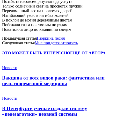
Позабыть насовсем разузнать да уснуть
Только солнечный свет на просветах пружин
Переломанный лес на проломах дверей
Изгибающий ужас в изгибах коленей
В поклон до могил деревянным цветам
Побежали глаза по стволам по рядам
Покатилось лицо по камням по следам
Предыдущая статья
Нюркина песня
Следующая статья
Мне придется отползать
ЭТО МОЖЕТ БЫТЬ ИНТЕРЕСНО
ЕЩЕ ОТ АВТОРА
Новости
Вакцина от всех видов рака: фантастика или
цель современной медицины
Новости
В Петербурге ученые создали систему
«перезагрузки» нервной системы