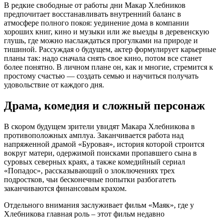
В редкие свободные от работы дни Макар Хлебников
предпочитает восстанавливать внутренний баланс в
атмосфере полного покоя: уединение дома в компании
хороших книг, кино и музыки или же выезды в деревенскую
глушь, где можно наслаждаться прогулками на природе и
тишиной. Рассуждая о будущем, актер формулирует карьерные
планы так: надо сначала снять свое кино, потом все станет
более понятно. В личном плане он, как и многие, стремится к
простому счастью — создать семью и научиться получать
удовольствие от каждого дня.
Драма, комедия и сложный персонаж
В скором будущем зрители увидят Макара Хлебникова в
противоположных амплуа. Заканчивается работа над
напряженной драмой «Буровая», история которой строится
вокруг матери, одержимой поисками пропавшего сына в
суровых северных краях, а также комедийный сериал
«Попадос», рассказывающий о злоключениях трех
подростков, чьи бесконечные попытки разбогатеть
заканчиваются финансовым крахом.
Отдельного внимания заслуживает фильм «Маяк», где у
Хлебникова главная роль – этот фильм недавно