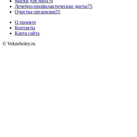
Маски для лица
76
Лечебно-профилактические диеты
75
Очистка организма
55
О проекте
Контакты
Карта сайта
© Vekneboley.ru