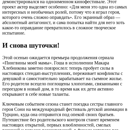
демонстрировался на одноименном кинофестивале. Этот
проект актер выделяет особенно: «Для меня это одна из самых
интересных и необычных ролей, потому что я играл героя,
которого очень сложно оправдать». Его экранный образ —
абсолютный антагонист, и сама попытка найти для него хоть
какое-то оправдание превратилось в сложное творческое
испытание.
И снова шуточки!
Этой осенью ожидается премьера продолжения сериала
«Пингвины моей мамы». Гоша в исполнении Макара
Хлебникова заметно повзрослел: теперь пробует силы в
настоящих стендап-выступлениях, переживает конфликты с
девушкой и самостоятельно зарабатывает на съемное жилье.
Его родители всецело поглощены хлопотами, связанными с
переездом в новый дом, в то время как их дети активно
открывают в себе новые таланты.
Ключевым событием сезона станет поездка сестры главного
героя Сони на международный фестиваль детской анимации в
Турцию, куда она отправится под опекой своих братьев.
Путешествие без родительского контроля станет временем
настоящих открытий, первых влюбленностей, смелых