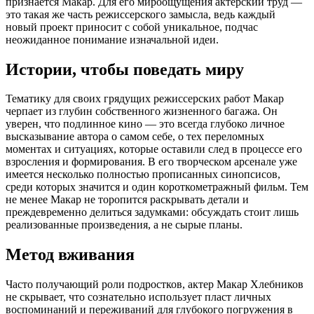
признается Макар. Для его мироощущения актерский труд —
это такая же часть режиссерского замысла, ведь каждый
новый проект приносит с собой уникальное, подчас
неожиданное понимание изначальной идеи.
Истории, чтобы поведать миру
Тематику для своих грядущих режиссерских работ Макар
черпает из глубин собственного жизненного багажа. Он
уверен, что подлинное кино — это всегда глубоко личное
высказывание автора о самом себе, о тех переломных
моментах и ситуациях, которые оставили след в процессе его
взросления и формирования. В его творческом арсенале уже
имеется несколько полностью прописанных синопсисов,
среди которых значится и один короткометражный фильм. Тем
не менее Макар не торопится раскрывать детали и
преждевременно делиться задумками: обсуждать стоит лишь
реализованные произведения, а не сырые планы.
Метод вживания
Часто получающий роли подростков, актер Макар Хлебников
не скрывает, что сознательно использует пласт личных
воспоминаний и переживаний для глубокого погружения в