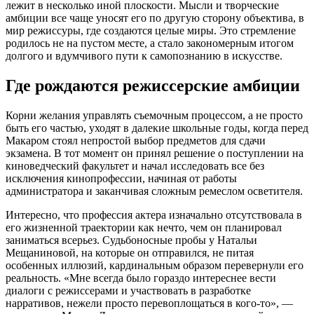
лежит в несколько иной плоскости. Мысли и творческие
амбиции все чаще уносят его по другую сторону объектива, в
мир режиссуры, где создаются целые миры. Это стремление
родилось не на пустом месте, а стало закономерным итогом
долгого и вдумчивого пути к самопознанию в искусстве.
Где рождаются режиссерские амбиции
Корни желания управлять съемочным процессом, а не просто
быть его частью, уходят в далекие школьные годы, когда перед
Макаром стоял непростой выбор предметов для сдачи
экзамена. В тот момент он принял решение о поступлении на
киноведческий факультет и начал исследовать все без
исключения кинопрофессии, начиная от работы
администратора и заканчивая сложным ремеслом осветителя.
Интересно, что профессия актера изначально отсутствовала в
его жизненной траектории как нечто, чем он планировал
заниматься всерьез. Судьбоносные пробы у Натальи
Мещаниновой, на которые он отправился, не питая
особенных иллюзий, кардинальным образом перевернули его
реальность. «Мне всегда было гораздо интереснее вести
диалоги с режиссерами и участвовать в разработке
нарративов, нежели просто перевоплощаться в кого-то», —