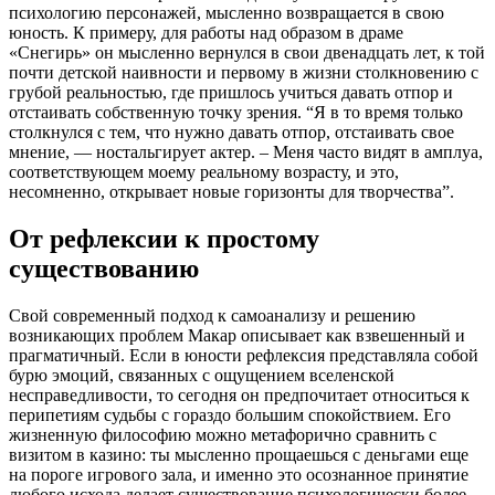
психологию персонажей, мысленно возвращается в свою
юность. К примеру, для работы над образом в драме
«Снегирь» он мысленно вернулся в свои двенадцать лет, к той
почти детской наивности и первому в жизни столкновению с
грубой реальностью, где пришлось учиться давать отпор и
отстаивать собственную точку зрения. “Я в то время только
столкнулся с тем, что нужно давать отпор, отстаивать свое
мнение, — ностальгирует актер. – Меня часто видят в амплуа,
соответствующем моему реальному возрасту, и это,
несомненно, открывает новые горизонты для творчества”.
От рефлексии к простому
существованию
Свой современный подход к самоанализу и решению
возникающих проблем Макар описывает как взвешенный и
прагматичный. Если в юности рефлексия представляла собой
бурю эмоций, связанных с ощущением вселенской
несправедливости, то сегодня он предпочитает относиться к
перипетиям судьбы с гораздо большим спокойствием. Его
жизненную философию можно метафорично сравнить с
визитом в казино: ты мысленно прощаешься с деньгами еще
на пороге игрового зала, и именно это осознанное принятие
любого исхода делает существование психологически более