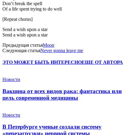
Don’t break the spell
Of a life spent trying to do well
[Repeat chorus]
Send a wish upon a star
Send a wish upon a star
Предыдущая статья
Moon
Следующая статья
Never gonna leave me
ЭТО МОЖЕТ БЫТЬ ИНТЕРЕСНО
ЕЩЕ ОТ АВТОРА
Новости
Вакцина от всех видов рака: фантастика или
цель современной медицины
Новости
В Петербурге ученые создали систему
«перезагрузки» нервной системы