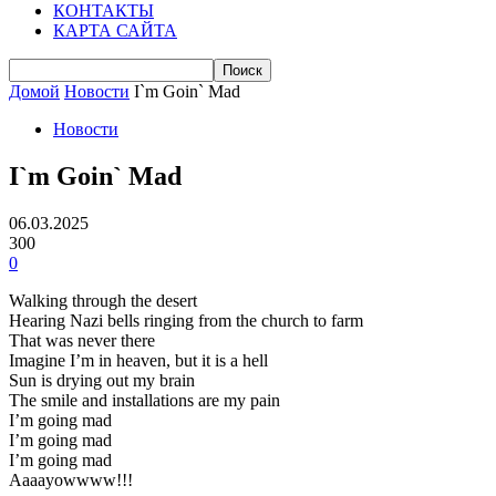
КОНТАКТЫ
КАРТА САЙТА
Домой
Новости
I`m Goin` Mad
Новости
I`m Goin` Mad
06.03.2025
300
0
Walking through the desert
Hearing Nazi bells ringing from the church to farm
That was never there
Imagine I’m in heaven, but it is a hell
Sun is drying out my brain
The smile and installations are my pain
I’m going mad
I’m going mad
I’m going mad
Aaaayowwww!!!