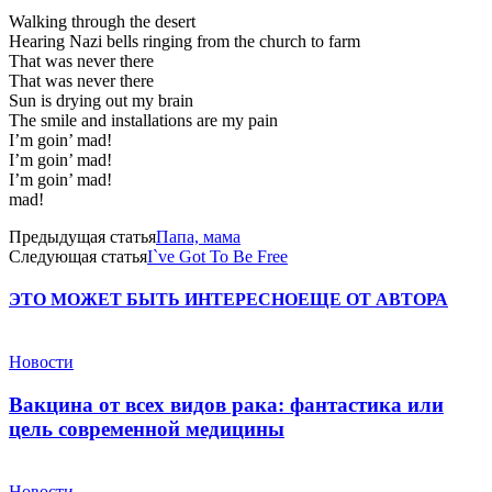
Walking through the desert
Hearing Nazi bells ringing from the church to farm
That was never there
That was never there
Sun is drying out my brain
The smile and installations are my pain
I’m goin’ mad!
I’m goin’ mad!
I’m goin’ mad!
mad!
Предыдущая статья
Папа, мама
Следующая статья
I`ve Got To Be Free
ЭТО МОЖЕТ БЫТЬ ИНТЕРЕСНО
ЕЩЕ ОТ АВТОРА
Новости
Вакцина от всех видов рака: фантастика или
цель современной медицины
Новости