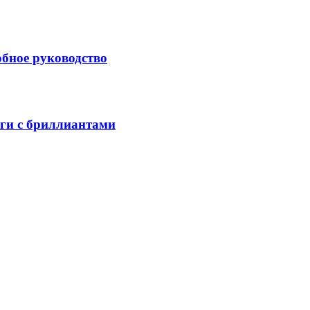
обное руководство
ьги с бриллиантами