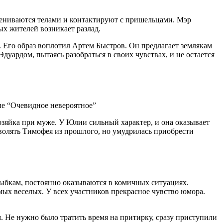
бмениваются телами и контактируют с пришельцами. Мэр
х жителей возникает разлад.
. Его образ воплотил Артем Быстров. Он предлагает землякам
уардом, пытаясь разобраться в своих чувствах, и не остается
хозяйка при муже. У Юлии сильный характер, и она оказывает
зволять Тимофея из прошлого, но умудрилась приобрести
рыбкам, постоянно оказываются в комичных ситуациях.
мых веселых. У всех участников прекрасное чувство юмора.
 Не нужно было тратить время на притирку, сразу приступили