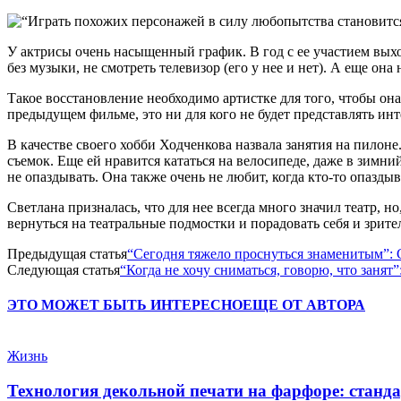
У актрисы очень насыщенный график. В год с ее участием вых
без музыки, не смотреть телевизор (его у нее и нет). А еще он
Такое восстановление необходимо артистке для того, чтобы она 
предыдущем фильме, это ни для кого не будет представлять инт
В качестве своего хобби Ходченкова назвала занятия на пилоне
съемок. Еще ей нравится кататься на велосипеде, даже в зимн
не опаздывать. Она также очень не любит, когда кто-то опаздыв
Светлана призналась, что для нее всегда много значил театр, 
вернуться на театральные подмостки и порадовать себя и зрите
Предыдущая статья
“Сегодня тяжело проснуться знаменитым”: С
Следующая статья
“Когда не хочу сниматься, говорю, что занят
ЭТО МОЖЕТ БЫТЬ ИНТЕРЕСНО
ЕЩЕ ОТ АВТОРА
Жизнь
Технология декольной печати на фарфоре: станда