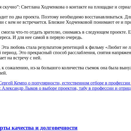
одит по два проекта. Поэтому необходимо восстанавливаться. Д
а ни с кем не встречается. Близкие Ходченковой понимают ее и пр
смогла что-то отдать зрителю, снимаясь в следующем проекте. Ес
ереса. И для нее самой в первую очередь.
. Эта любовь стала результатом репетиций к фильму «Любит не л
ий период. Это прекрасный способ расслабления, снятия напряже
ает на встречу с ней.
но, к сожалению, из-за большого количества съемок она была вын
лей.
ергей Кемпо о популярности, естественном отборе в профессии и
”: Александр Лыков о выборе проектов, табу в профессии и отри
рты качества и долговечности