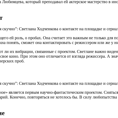
а Любимцева, который преподавал ей актерское мастерство в инс
т
его ей роль, о пробах. Она считает это важным не только для по
жна понять, сможет она контактировать с режиссером или же у н
т ли их вибрации, связанные с проектом. Светлане важно видение
 свое кино. При этом оно отличается от взгляда режиссера. А з
нерских проб.
ое» является первым научно-фантастическим проектом. Сняться 
арий. Конечно, повторяться не хотелось бы. В силу любопытства
ие