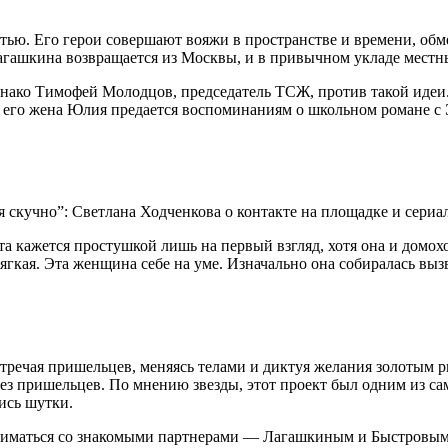
стью. Его герои совершают вояжи в пространстве и времени, о
гашкина возвращается из Москвы, и в привычном укладе местны
однако Тимофей Молодцов, председатель ТСЖ, против такой идеи
 его жена Юлия предается воспоминаниям о школьном романе с Эд
 та кажется простушкой лишь на первый взгляд, хотя она и домо
ягкая. Эта женщина себе на уме. Изначально она собиралась вы
стречая пришельцев, меняясь телами и диктуя желания золотым 
без пришельцев. По мнению звезды, этот проект был одним из са
ись шутки.
сниматься со знакомыми партнерами — Лагашкиным и Быстровым.