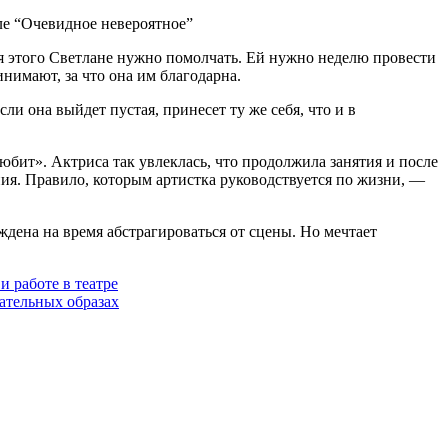
ля этого Светлане нужно помолчать. Ей нужно неделю провести
инимают, за что она им благодарна.
ли она выйдет пустая, принесет ту же себя, что и в
юбит». Актриса так увлеклась, что продолжила занятия и после
ния. Правило, которым артистка руководствуется по жизни, —
уждена на время абстрагироваться от сцены. Но мечтает
 работе в театре
цательных образах