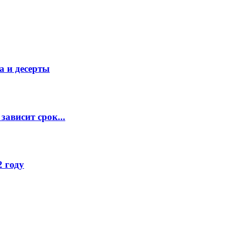
а и десерты
зависит срок...
 году