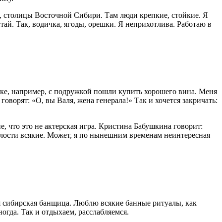
ка, столицы Восточной Сибири. Там люди крепкие, стойкие. Я
тай. Так, водичка, ягоды, орешки. Я неприхотлива. Работаю в
тске, например, с подружкой пошли купить хорошего вина. Меня
говорят: «О, вы Валя, жена генерала!» Так и хочется закричать:
, что это не актерская игра. Кристина Бабушкина говорит:
шлости всякие. Может, я по нынешним временам неинтересная
лая сибирская банщица. Люблю всякие банные ритуалы, как
ногда. Так и отдыхаем, расслабляемся.