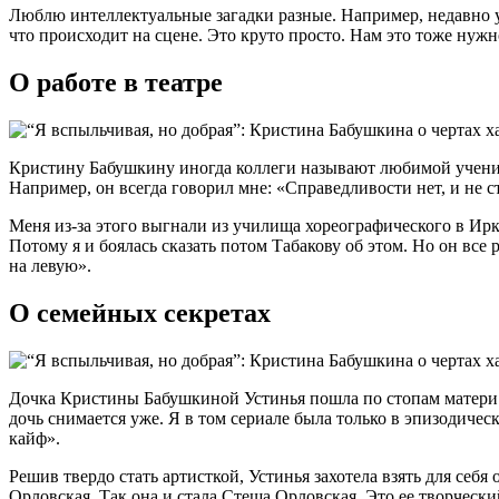
Люблю интеллектуальные загадки разные. Например, недавно узн
что происходит на сцене. Это круто просто. Нам это тоже нужн
О работе в театре
Кристину Бабушкину иногда коллеги называют любимой ученицей
Например, он всегда говорил мне: «Справедливости нет, и не с
Меня из-за этого выгнали из училища хореографического в Ирку
Потому я и боялась сказать потом Табакову об этом. Но он все 
на левую».
О семейных секретах
Дочка Кристины Бабушкиной Устинья пошла по стопам матери. К
дочь снимается уже. Я в том сериале была только в эпизодичес
кайф».
Решив твердо стать артисткой, Устинья захотела взять для се
Орловская. Так она и стала Стеша Орловская. Это ее творческ