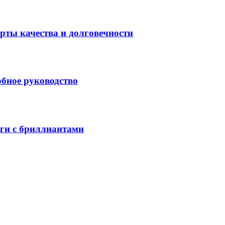
рты качества и долговечности
обное руководство
ьги с бриллиантами