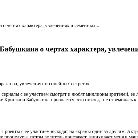
 о чертах характера, увлечениях и семейных...
Бабушкина о чертах характера, увлечен
ериалы с ее участием смотрят и любят миллионы зрителей, ее ли
е Кристина Бабушкина признается, что никогда не стремилась к 
Проекты с ее участием выходят на экраны один за другим. Актри
ие процедуры, потом водитель приезжает, запихивает меня в маш