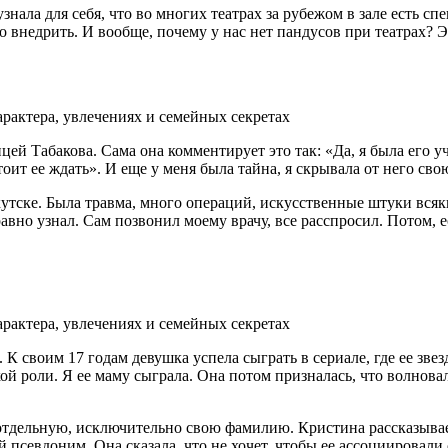
ала для себя, что во многих театрах за рубежом в зале есть сп
о внедрить. И вообще, почему у нас нет пандусов при театрах? 
 Табакова. Сама она комментирует это так: «Да, я была его уче
тоит ее ждать». И еще у меня была тайна, я скрывала от него св
тске. Была травма, много операций, искусственные штуки всякие
равно узнал. Сам позвонил моему врачу, все расспросил. Потом, 
 своим 17 годам девушка успела сыграть в сериале, где ее звез
кой роли. Я ее маму сыграла. Она потом призналась, что волнова
бя отдельную, исключительно свою фамилию. Кристина рассказыв
ий псевдоним. Она сказала, что не хочет, чтобы ее ассоциирова