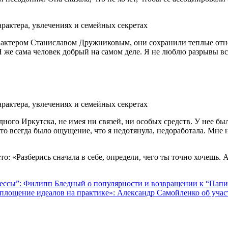
и, актером Станиславом Дружниковым, они сохранили теплые отн
 Я же сама человек добрый на самом деле. Я не люблю разрывы 
ного Иркутска, не имея ни связей, ни особых средств. У нее был
осто всегда было ощущение, что я недотянула, недоработала. Мне
о: «Разберись сначала в себе, определи, чего ты точно хочешь. А
 прессы”: Филипп Бледный о популярности и возвращении к “Пап
оплощение идеалов на практике»: Александр Самойленко об учас