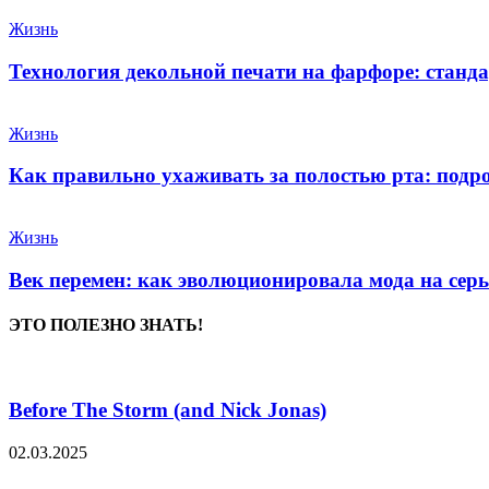
Жизнь
Технология декольной печати на фарфоре: станда
Жизнь
Как правильно ухаживать за полостью рта: подр
Жизнь
Век перемен: как эволюционировала мода на сер
ЭТО ПОЛЕЗНО ЗНАТЬ!
Before The Storm (and Nick Jonas)
02.03.2025