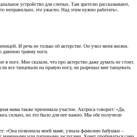
ециальное устройство для слепых. Там зрителю рассказывают,
Это неправильно, это ужасно. Над этим нужно работать».
ницей. И речь не только об актерстве. Он учил меня жизни.
ою давнюю травму ноги.
 в ноге. Мне сказали, что про актерство даже думать не стоит.
если все танцевали на правую ногу, он разрешал мне танцевать
дная мама также принимала участие. Актриса говорит: «Да,
лась сильно, но это было для нее важно. Мы обе получили
ает: «Она позвонила моей маме, узнала фамилию бабушки –
ли с мамиными или папиными заслугами. Хочет пробиваться сама