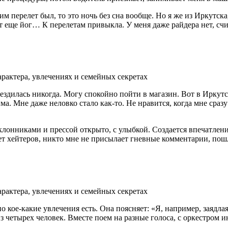
им перелет был, то это ночь без сна вообще. Но я же из Иркутс
т еще йог… К перелетам привыкла. У меня даже райдера нет, счи
звездилась никогда. Могу спокойно пойти в магазин. Вот в Ирку
а. Мне даже неловко стало как-то. Не нравится, когда мне сразу 
лонниками и прессой открыто, с улыбкой. Создается впечатление
нет хейтеров, никто мне не присылает гневные комментарии, по
 но кое-какие увлечения есть. Она поясняет: «Я, например, заяд
з четырех человек. Вместе поем на разные голоса, с оркестром и