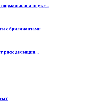
 нормальная или уже...
ьги с бриллиантами
т риск деменции...
шты?