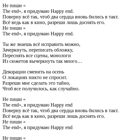
Не пиши «
The end», я придумаю Happy end.
Поверну всё так, чтоб два сердца вновь бились в такт.
Всё ведь как в кино, разреши лишь доснять его.
Не пиши «
The end», я придумаю Happy end.
Ты же знаешь всё исправить можно,
Зачеркнуть, переписать обложку,
Переснять все сцены, монологи
Из сюжетов вычеркнуть так много…
Декорации сменить на осень
О локациях никто не спросит.
Разреши мне сделать это тайно,
Чтоб все получилось, как случайно.
Не пиши «
The end», я придумаю Happy end
Поверну всё так, чтоб два сердца вновь бились в такт.
Всё ведь как в кино, разреши лишь доснять его.
Не пиши «
The end», я придумаю Happy end
Не пиши «