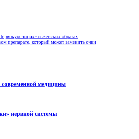
«Первокурсницах» и женских образах
овом препарате, который может заменить очки
ль современной медицины
зки» нервной системы