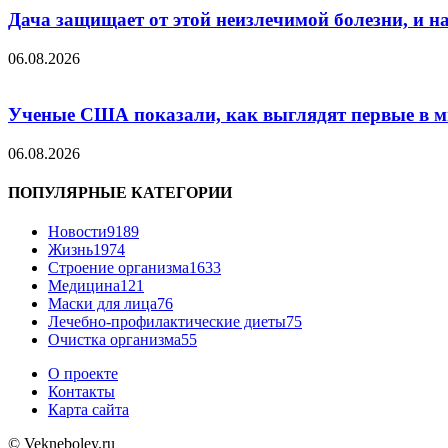
Дача защищает от этой неизлечимой болезни, и на 
06.08.2026
Ученые США показали, как выглядят первые в м
06.08.2026
ПОПУЛЯРНЫЕ КАТЕГОРИИ
Новости
9189
Жизнь
1974
Строение организма
1633
Медицина
121
Маски для лица
76
Лечебно-профилактические диеты
75
Очистка организма
55
О проекте
Контакты
Карта сайта
© Vekneboley.ru