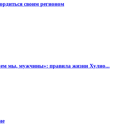
ордиться своим регионом
ем мы, мужчины»: правила жизни Хулио...
ие