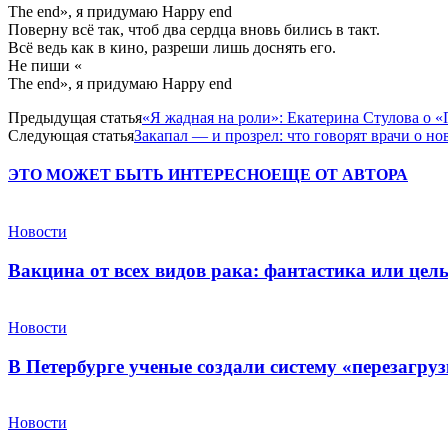
The end», я придумаю Happy end
Поверну всё так, чтоб два сердца вновь бились в такт.
Всё ведь как в кино, разреши лишь доснять его.
Не пиши «
The end», я придумаю Happy end
Предыдущая статья
«Я жадная на роли»: Екатерина Стулова о 
Следующая статья
Закапал — и прозрел: что говорят врачи о н
ЭТО МОЖЕТ БЫТЬ ИНТЕРЕСНО
ЕЩЕ ОТ АВТОРА
Новости
Вакцина от всех видов рака: фантастика или це
Новости
В Петербурге ученые создали систему «перезагру
Новости