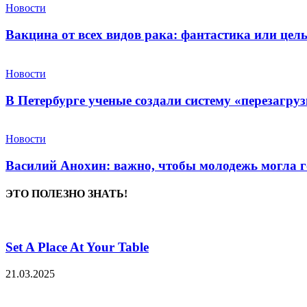
Новости
Вакцина от всех видов рака: фантастика или це
Новости
В Петербурге ученые создали систему «перезагру
Новости
Василий Анохин: важно, чтобы молодежь могла г
ЭТО ПОЛЕЗНО ЗНАТЬ!
Set A Place At Your Table
21.03.2025