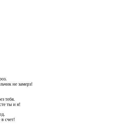
роз.
льчик не замерз!
ез тебя.
сте ты и я!
ед.
 в счет!