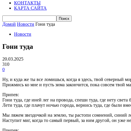
КОНТАКТЫ
КАРТА САЙТА
Домой
Новости
Гони туда
Новости
Гони туда
20.03.2025
310
0
Ну, и куда же ты все ломишься, когда я здесь, твой северный мо
Прижмись ко мне и пусть зима закончится, пока совсем твой ма
Припев:
Гони туда, где иней лег на провода, спеши туда, где нету света б
Лети туда, где плачут ночью города, вернись туда, где были вме
Мы ляжем звездочкой на землю, ты растопи сомнений, синий л
Наступит миг, когда то самый первый, за ним другой, он уже не
Припев: