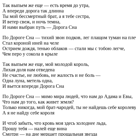
Так выпьем же еще — есть время до утра,
А впереди дорога так длинна
Ты мой бессмертный брат, а я тебе сестра,
И ветер свеж, и ночь темна,
И нами выбран путь — Дорога Сна
По Дороге Сна — тихий звон подков, лег плащом туман на пле
Стал короной иней на челе
Острием дождя, тенью облаков — стали мы с тобою легче,
Чем перо у сокола в крыле
Так выпьем же еще, мой молодой король,
Лихая доля нам отведена
Не счастье, не любовь, не жалость и не боль —
Одна луна, метель одна,
И вьется впереди Дорога Сна
По Дороге Сна — мимо мира людей, что нам до Адама и Евы,
Что нам до того, как живет земля?
Только никогда, мой брат-чародей, ты не найдешь себе королеву
А я не найду себе короля
И чтоб забыть, что кровь моя здесь холоднее льда,
Прошу тебя — налей еще вина
Смотри — на дне мерцает прощальная звезда