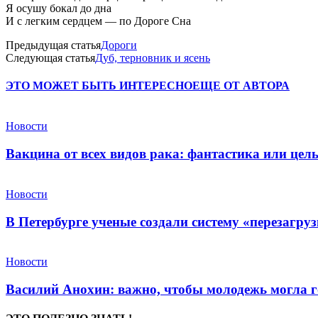
Я осушу бокал до дна
И с легким сердцем — по Дороге Сна
Предыдущая статья
Дороги
Следующая статья
Дуб, терновник и ясень
ЭТО МОЖЕТ БЫТЬ ИНТЕРЕСНО
ЕЩЕ ОТ АВТОРА
Новости
Вакцина от всех видов рака: фантастика или це
Новости
В Петербурге ученые создали систему «перезагру
Новости
Василий Анохин: важно, чтобы молодежь могла г