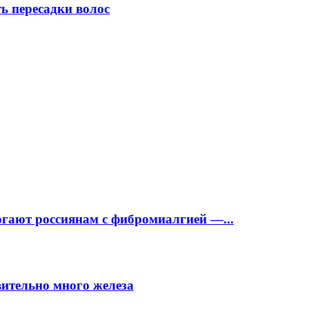
ь пересадки волос
огают россиянам с фибромиалгией —...
вительно много железа