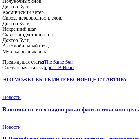
Полуночных снов.
Доктор Буги,
Космический ветер
Сквозь первородность слов.
Доктор Буги,
Искренний шаг
Сквозь индустрию стен.
Доктор Буги,
Автомобильный шок,
Музыка рваных вен.
Предыдущая статья
The Same Star
Следующая статья
Дорога В Небо
ЭТО МОЖЕТ БЫТЬ ИНТЕРЕСНО
ЕЩЕ ОТ АВТОРА
Новости
Вакцина от всех видов рака: фантастика или це
Новости