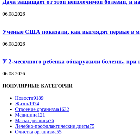
Дача защищает от этой неизлечимой болезни, и на 
06.08.2026
Ученые США показали, как выглядят первые в м
06.08.2026
У 2-месячного ребенка обнаружили болезнь, при 
06.08.2026
ПОПУЛЯРНЫЕ КАТЕГОРИИ
Новости
9189
Жизнь
1974
Строение организма
1632
Медицина
121
Маски для лица
76
Лечебно-профилактические диеты
75
Очистка организма
55