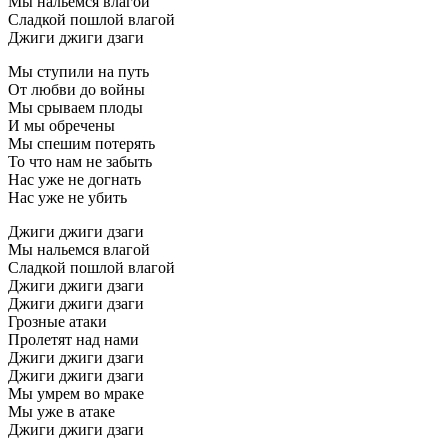
Мы нальемся влагой
Сладкой пошлой влагой
Джиги джиги дзаги
Мы ступили на путь
От любви до войны
Мы срываем плоды
И мы обречены
Мы спешим потерять
То что нам не забыть
Нас уже не догнать
Нас уже не убить
Джиги джиги дзаги
Мы нальемся влагой
Сладкой пошлой влагой
Джиги джиги дзаги
Джиги джиги дзаги
Грозные атаки
Пролетят над нами
Джиги джиги дзаги
Джиги джиги дзаги
Мы умрем во мраке
Мы уже в атаке
Джиги джиги дзаги