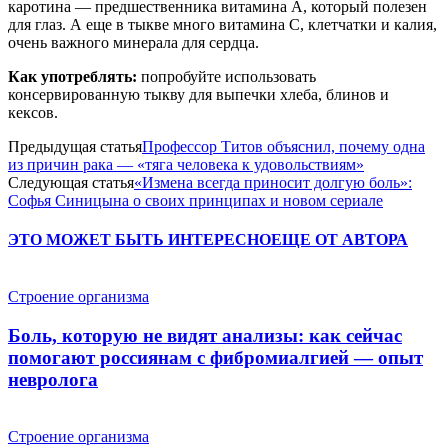
каротина — предшественника витамина А, который полезен
для глаз. А еще в тыкве много витамина С, клетчатки и калия,
очень важного минерала для сердца.
Как употреблять:
попробуйте использовать
консервированную тыкву для выпечки хлеба, блинов и
кексов.
Предыдущая статья
Профессор Титов объяснил, почему одна
из причин рака — «тяга человека к удовольствиям»
Следующая статья
«Измена всегда приносит долгую боль»:
Софья Синицына о своих принципах и новом сериале
ЭТО МОЖЕТ БЫТЬ ИНТЕРЕСНО
ЕЩЕ ОТ АВТОРА
Строение организма
Боль, которую не видят анализы: как сейчас
помогают россиянам с фибромиалгией — опыт
невролога
Строение организма