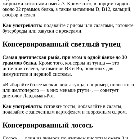
жирными кислотами омега-3. Кроме того, в порции сардин
около 22 граммов белка, а также витамины D, B12, кальций,
фосфор и селен.
Как употреблять:
подавайте с рисом или салатами, готовьте
бутерброды или закуски с крекерами.
Консервированный светлый тунец
Самая диетическая рыба, при этом в одной банке до 30
граммов белка.
Кроме того, консервы из тунца — это
источник селена, витаминов B3 и B6, полезных для
иммунитета и нервной системы.
«Выбирайте более мелкие виды тунца, например, полосатого
или желтоперого — в них меньше ртути», — советует
диетолог Ларджман-Рот.
Как употреблять:
готовьте тосты, добавляйте в салаты,
подавайте с запеченным картофелем и творожным сыром.
Консервированный лосось
Лосось — один из лидеров по жирным кислотам омега-3 и