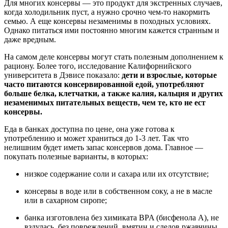
Для многих консервы — это продукт для экстренных случаев,
когда холодильник пуст, а нужно срочно чем-то накормить
семью. А еще консервы незаменимы в походных условиях.
Однако питаться ими постоянно многим кажется странным и
даже вредным.
На самом деле консервы могут стать полезным дополнением к
рациону. Более того, исследование Калифорнийского
университета в Дэвисе показало:
дети и взрослые, которые
часто питаются консервированной едой, употребляют
больше белка, клетчатки, а также калия, кальция и других
незаменимых питательных веществ, чем те, кто не ест
консервы.
Еда в банках доступна по цене, она уже готова к
употреблению и может храниться до 1-3 лет. Так что
нелишним будет иметь запас консервов дома. Главное —
покупать полезные варианты, в которых:
низкое содержание соли и сахара или их отсутствие;
консервы в воде или в собственном соку, а не в масле
или в сахарном сиропе;
банка изготовлена без химиката BPA (бисфенола А), не
вздулась, без повреждений, вмятин и следов ржавчины.