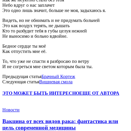
Небо вдруг о нас заплачет
Это одно лишь значит, больше не моя, задыхаюсь я.
Видеть, но не обнимать и не придумать больней
Это как воздух терять, не дышать
Кто то разбудит тебя в губы целуя нежней
Не выносимо и больно вдвойне.
Бедное сердце ты моё
Как отпустить мне её.
То, что уже не спасти я разбросаю по ветру
И не согреться мне светом которым была ты.
Предыдущая статья
Брачный Кортеж
Следующая статья
Вишневая смола
ЭТО МОЖЕТ БЫТЬ ИНТЕРЕСНО
ЕЩЕ ОТ АВТОРА
Новости
Вакцина от всех видов рака: фантастика или
цель современной медицины