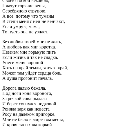
Своею тоской вековою,
Плачут горячие вены,
Серебряною струною,
А все, потому что туманы
В степи меня с ней не венчают,
Если умру я, мама,
То пусть она не узнает.
Без любви твоей мне не жить,
А любовь как миг коротка.
Незачем мне горькую пить
Если жизнь и так не сладка.
Унеси меня вороной
Хоть на край земли, хоть за край,
Может там уйдёт сердца боль,
А душа прогонит печаль.
Дорога далью бежала,
Под ноги коня вороного,
За речкой сова рыдала
И берег согнулся подковой.
Роняла заря как невеста
Росу на далёком пригорке,
Мне не было в мире том места,
И кровь засыхала коркой.