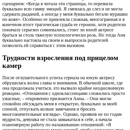
сценарием: «Когда я читала эти страницы, то пережила
буквально всю гамму эмоций. Я смеялась до слез и не могла
сдержать рыданий, а иногда у меня буквально бегали мурашки
по коже». Особенно ее привлекла сложная, многогранная и в
конечном итоге трагическая судьба ее героини, хотя родители
поначалу серьезно сомневались, стоит ли юной актрисе
браться за столь тяжелую психологически роль. Но тогда Аня
буквально настояла на своем и выпросила родителей
позволить ей справиться с этим вызовом.
Трудности взросления под прицелом
камер
После оглушительного успеха сериала на юную актрису
обрушилась волна славы и внимания. В обычной школе, где
она продолжала учиться, это вызвало крайне неоднозначную
реакцию. «Отношения с одноклассницами сложились просто
ужасные, – откровенно признается Анна. – Они могли
спокойно обсуждать меня в открытую, буквально за моей
спиной, отпускать колкие замечания и бросать
многозначительные взгляды». Однако, проявив не по годам
мудрость, девушка не стала замыкаться в себе, а начала
планомерную работу по налаживанию отношений: «Я
сознательно приложила массу усилий, чтобы наш класс стал