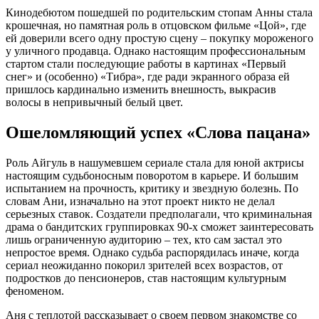
Кинодебютом пошедшей по родительским стопам Анны стала
крошечная, но памятная роль в отцовском фильме «Цой», где
ей доверили всего одну простую сцену – покупку мороженого
у уличного продавца. Однако настоящим профессиональным
стартом стали последующие работы в картинах «Первый
снег» и (особенно) «Тибра», где ради экранного образа ей
пришлось кардинально изменить внешность, выкрасив
волосы в непривычный белый цвет.
Ошеломляющий успех «Слова пацана»
Роль Айгуль в нашумевшем сериале стала для юной актрисы
настоящим судьбоносным поворотом в карьере. И большим
испытанием на прочность, критику и звездную болезнь. По
словам Ани, изначально на этот проект никто не делал
серьезных ставок. Создатели предполагали, что криминальная
драма о бандитских группировках 90-х сможет заинтересовать
лишь ограниченную аудиторию – тех, кто сам застал это
непростое время. Однако судьба распорядилась иначе, когда
сериал неожиданно покорил зрителей всех возрастов, от
подростков до пенсионеров, став настоящим культурным
феноменом.
Аня с теплотой рассказывает о своем первом знакомстве со