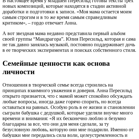
В настоящее время у младшей Пересильд готовы тексты трех
новых композиций, которые находятся в стадии активной
доработки и подготовки к записи. «Моя мама остается моим
самым строгим и в то же время самым справедливым
критиком», – гордо отвечает Анна.
А вот звездная мама недавно представила первый альбом
своей группы “Мандрагора”. Юлия Пересильд, которая и сама
не так давно занялась музыкой, постоянно поддерживает дочь
в ее творческих экспериментах и поисках собственного стиля.
Семейные ценности как основа
личности
Отношения в творческой семье всегда строились на
принципах взаимного уважения и доверия. Анна Пересильд
открыто признается, что с мамой может спокойно обсуждать
любые вопросы, иногда даже горячо спорить, но всегда
оставаться на равных. Особую роль в ее жизни и становлении
сыграли бабушка с дедушкой, которые уделяли внучке много
времени и внимания: «Я их бесконечно люблю и безумно
благодарна за все, что они для меня сделали, за ту
безусловную любовь, которую они мне подарили. Именно от
бабушки мне передались сила воли, целеустремленность и