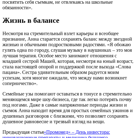
посвятить себя съемкам, не отвлекаясь на школьные
обязанности».
Жизнь в балансе
Несмотря на стремительный взлет карьеры и всеобщее
признание, Анна старается сохранять баланс между звездной
жизнью и обычными подростковыми радостями. «Я обожаю
гулять одна по городу, слушая музыку в наушниках – это моя
лучшая терапия. Особое место занимают отношения с
младшей сестрой Машей, которая, несмотря на юный возраст,
стала настоящей опорой и поддержкой после выхода «Слова
пацана». Сестра удивительным образом радуется моим
успехам, хотя многие ожидали, что между нами возникнет
соперничество».
Семейные узы помогают оставаться в тонусе в стремительно
меняющемся мире шоу-бизнеса, где так легко потерять почву
под ногами. Даже в самые напряженные периоды жизни и
съемок Анна находит время для простых семейных ужинов и
душевных разговоров с близкими, что позволяет сохранять
душевное равновесие и трезвый взгляд на вещи.
Предыдущая статья
«Промомед» – День инвестора:
инновационные препараты и медицина будущего