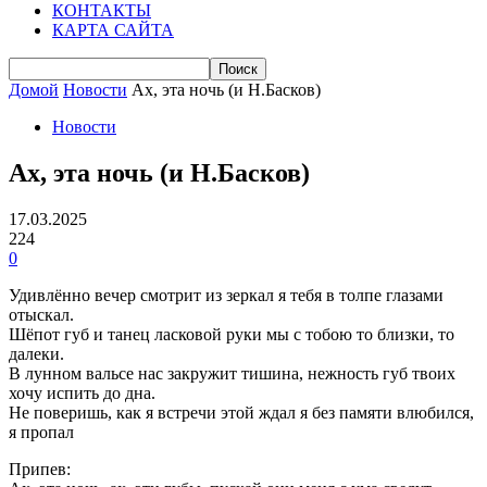
КОНТАКТЫ
КАРТА САЙТА
Домой
Новости
Ах, эта ночь (и Н.Басков)
Новости
Ах, эта ночь (и Н.Басков)
17.03.2025
224
0
Удивлённо вечер смотрит из зеркал я тебя в толпе глазами
отыскал.
Шёпот губ и танец ласковой руки мы с тобою то близки, то
далеки.
В лунном вальсе нас закружит тишина, нежность губ твоих
хочу испить до дна.
Не поверишь, как я встречи этой ждал я без памяти влюбился,
я пропал
Припев: