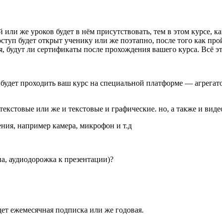
й или же уроков будет в нём присутствовать, тем в этом курсе, 
доступ будет открыт ученику или же поэтапно, после того как п
, будут ли сертификаты после прохождения вашего курса. Всё эт
 будет проходить ваш курс на специальной платформе — агрегато
текстовые или же и текстовые и графические. но, а также и виде
ния, например камера, микрофон и т.д
на, аудиодорожка к презентации)?
удет ежемесячная подписка или же годовая.