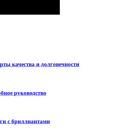
рты качества и долговечности
обное руководство
ьги с бриллиантами